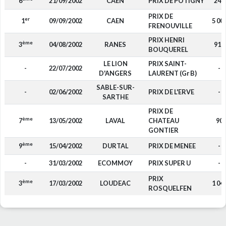
6
21/09/2002
CAEN
PRIX DE POTIGNY
240
PRIX DE
er
1
09/09/2002
CAEN
5 00
FRENOUVILLE
PRIX HENRI
ème
3
04/08/2002
RANES
910
BOUQUEREL
LE LION
PRIX SAINT-
-
22/07/2002
-
D'ANGERS
LAURENT (Gr B)
SABLE-SUR-
-
02/06/2002
PRIX DE L'ERVE
-
SARTHE
PRIX DE
ème
7
13/05/2002
LAVAL
CHATEAU
90
GONTIER
ème
9
15/04/2002
DURTAL
PRIX DE MENEE
-
-
31/03/2002
ECOMMOY
PRIX SUPER U
-
PRIX
ème
3
17/03/2002
LOUDEAC
1 04
ROSQUELFEN