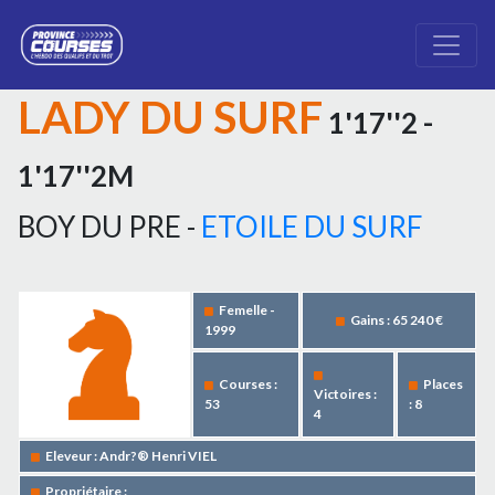
LADY DU SURF
1'17''2 -
1'17''2M
BOY DU PRE -
ETOILE DU SURF
Femelle -
Gains : 65 240 €
1999
Courses :
Places
Victoires :
53
: 8
4
Eleveur : Andr?® Henri VIEL
Propriétaire :