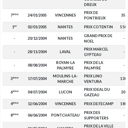
DREUX
PRIX DE
ème
7
24/01/2005
VINCENNES
350
PONTRIEUX
er
1
02/01/2005
NANTES
PRIX COTENTIN
5 50
GRAND PRIX DE
-
20/12/2004
NANTES
-
NOEL
PRIX MARCEL
-
28/11/2004
LAVAL
-
GYPTEAU
ROYAN-LA
PRIX DE LA
-
08/08/2004
-
PALMYRE
PALMYRE
MOULINS-LA-
PRIX LINO
ème
3
17/07/2004
1 30
MARCHE
VENTURA
PRIX IDEAL DU
ème
6
04/07/2004
LUCON
200
GAZEAU
ème
4
12/06/2004
VINCENNES
PRIX DE FECAMP
1 80
PRIX DES
ème
8
06/06/2004
PONTCHATEAU
-
SUPPORTERS
PRIX DE LA VILLE