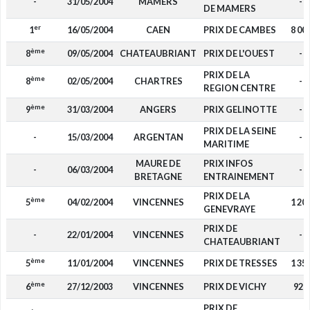
-
31/05/2004
MAMERS
-
DE MAMERS
er
1
16/05/2004
CAEN
PRIX DE CAMBES
8 00
ème
8
09/05/2004
CHATEAUBRIANT
PRIX DE L'OUEST
-
PRIX DE LA
ème
8
02/05/2004
CHARTRES
-
REGION CENTRE
ème
9
31/03/2004
ANGERS
PRIX GELINOTTE
-
PRIX DE LA SEINE
-
15/03/2004
ARGENTAN
-
MARITIME
MAURE DE
PRIX INFOS
-
06/03/2004
-
BRETAGNE
ENTRAINEMENT
PRIX DE LA
ème
5
04/02/2004
VINCENNES
1 20
GENEVRAYE
PRIX DE
-
22/01/2004
VINCENNES
-
CHATEAUBRIANT
ème
5
11/01/2004
VINCENNES
PRIX DE TRESSES
1 35
ème
6
27/12/2003
VINCENNES
PRIX DE VICHY
920
PRIX DE