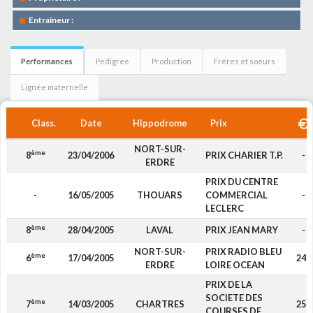
Entraîneur :
Performances
Pedigree
Production
Frères et soeurs
Lignée maternelle
Class.
Date
Hippodrome
Prix
NORT-SUR-
ème
8
23/04/2006
PRIX CHARIER T.P.
-
ERDRE
PRIX DU CENTRE
-
16/05/2005
THOUARS
COMMERCIAL
-
LECLERC
ème
8
28/04/2005
LAVAL
PRIX JEAN MARY
-
NORT-SUR-
PRIX RADIO BLEU
ème
6
17/04/2005
240
ERDRE
LOIRE OCEAN
PRIX DE LA
SOCIETE DES
ème
7
14/03/2005
CHARTRES
250
COURSES DE