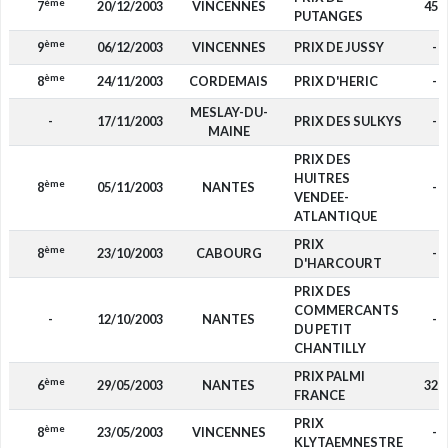
ème
7
20/12/2003
VINCENNES
450
PUTANGES
ème
9
06/12/2003
VINCENNES
PRIX DE JUSSY
-
ème
8
24/11/2003
CORDEMAIS
PRIX D'HERIC
-
MESLAY-DU-
-
17/11/2003
PRIX DES SULKYS
-
MAINE
PRIX DES
HUITRES
ème
8
05/11/2003
NANTES
-
VENDEE-
ATLANTIQUE
PRIX
ème
8
23/10/2003
CABOURG
-
D'HARCOURT
PRIX DES
COMMERCANTS
-
12/10/2003
NANTES
-
DU PETIT
CHANTILLY
PRIX PALMI
ème
6
29/05/2003
NANTES
320
FRANCE
PRIX
ème
8
23/05/2003
VINCENNES
-
KLYTAEMNESTRE