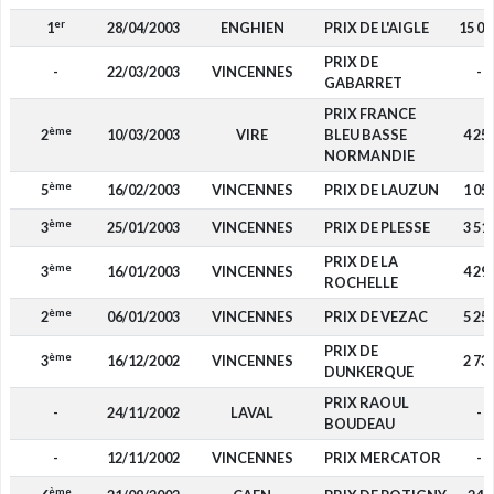
er
1
28/04/2003
ENGHIEN
PRIX DE L'AIGLE
15 00
PRIX DE
-
22/03/2003
VINCENNES
-
GABARRET
PRIX FRANCE
ème
2
10/03/2003
VIRE
BLEU BASSE
4 25
NORMANDIE
ème
5
16/02/2003
VINCENNES
PRIX DE LAUZUN
1 05
ème
3
25/01/2003
VINCENNES
PRIX DE PLESSE
3 51
PRIX DE LA
ème
3
16/01/2003
VINCENNES
4 29
ROCHELLE
ème
2
06/01/2003
VINCENNES
PRIX DE VEZAC
5 25
PRIX DE
ème
3
16/12/2002
VINCENNES
2 73
DUNKERQUE
PRIX RAOUL
-
24/11/2002
LAVAL
-
BOUDEAU
-
12/11/2002
VINCENNES
PRIX MERCATOR
-
ème