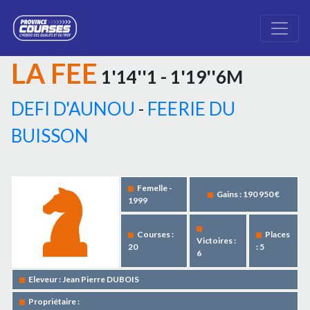
LA FEE
1'14''1 - 1'19''6M
DEFI D'AUNOU
-
FEERIE DU
BUISSON
Femelle -
Gains : 190 950 €
1999
Courses :
Places
Victoires :
20
: 5
6
Eleveur : Jean Pierre DUBOIS
Propriétaire :