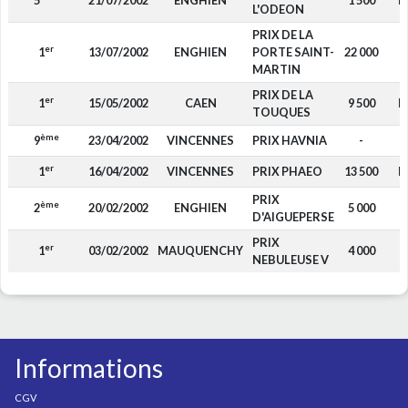
5
21/07/2002
ENGHIEN
1 500
D
L'ODEON
PRIX DE LA
er
1
13/07/2002
ENGHIEN
PORTE SAINT-
22 000
F
MARTIN
PRIX DE LA
er
1
15/05/2002
CAEN
9 500
D
TOUQUES
ème
9
23/04/2002
VINCENNES
PRIX HAVNIA
-
F
er
1
16/04/2002
VINCENNES
PRIX PHAEO
13 500
D
PRIX
ème
2
20/02/2002
ENGHIEN
5 000
D'AIGUEPERSE
PRIX
er
1
03/02/2002
MAUQUENCHY
4 000
NEBULEUSE V
Informations
CGV