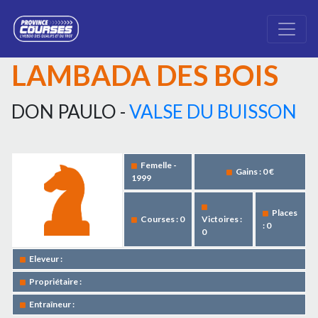
LAMBADA DES BOIS
DON PAULO -
VALSE DU BUISSON
Femelle -
Gains : 0 €
1999
Places
Courses : 0
Victoires :
: 0
0
Eleveur :
Propriétaire :
Entraîneur :