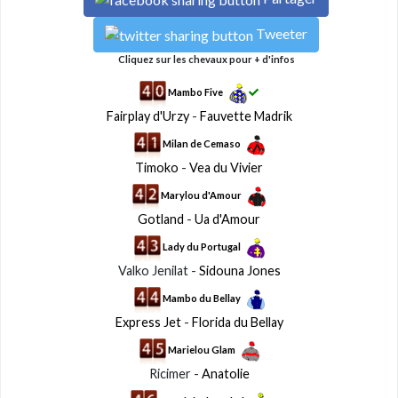
Tweeter
Cliquez sur les chevaux pour + d'infos
Mambo Five
Fairplay d'Urzy
-
Fauvette Madrik
Milan de Cemaso
Timoko
-
Vea du Vivier
Marylou d'Amour
Gotland
-
Ua d'Amour
Lady du Portugal
Valko Jenilat -
Sidouna Jones
Mambo du Bellay
Express Jet
-
Florida du Bellay
Marielou Glam
Ricimer -
Anatolie