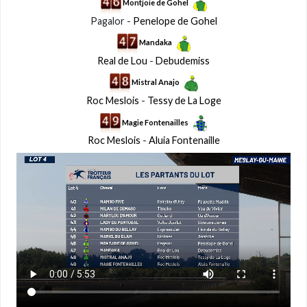
Montjoie de Gohel
Pagalor -
Penelope de Gohel
Mandaka
Real de Lou
-
Debudemiss
Mistral Anajo
Roc Meslois
-
Tessy de La Loge
Magie Fontenailles
Roc Meslois
-
Aluia Fontenaille