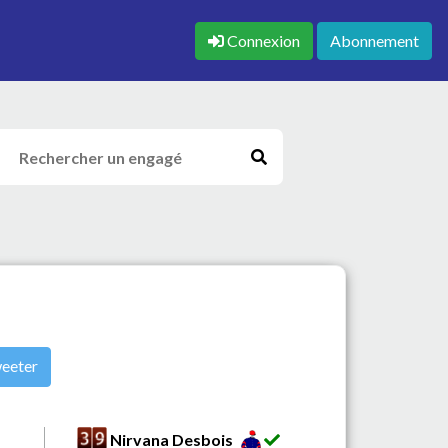
Connexion
Abonnement
eeter
Nirvana Desbois