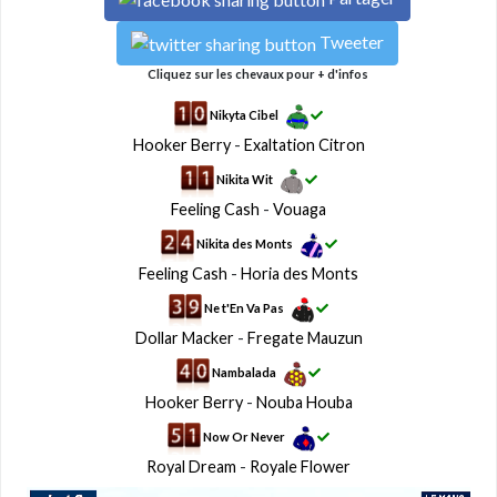
Tweeter
Cliquez sur les chevaux pour + d'infos
Nikyta Cibel
Hooker Berry
-
Exaltation Citron
Nikita Wit
Feeling Cash
-
Vouaga
Nikita des Monts
Feeling Cash
-
Horia des Monts
Ne t'En Va Pas
Dollar Macker
-
Fregate Mauzun
Nambalada
Hooker Berry
-
Nouba Houba
Now Or Never
Royal Dream
-
Royale Flower