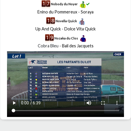
Nobody du Noyer
Enino du Pommereux
-
Soraya
Novella Quick
Up And Quick
-
Dolce Vita Quick
Nozaka du Clos
Cobra Bleu -
Bali des Jacquets