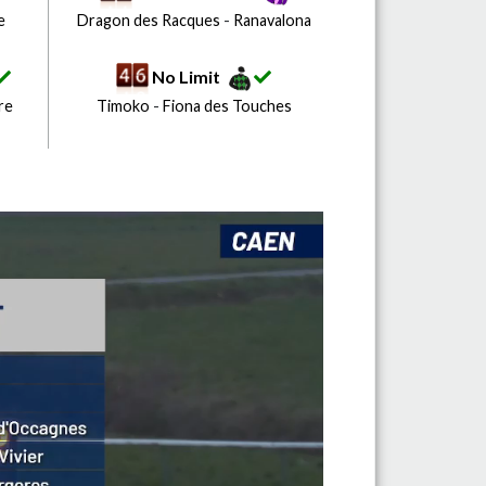
e
Dragon des Racques
-
Ranavalona
No Limit
re
Timoko
-
Fiona des Touches