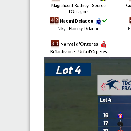
Magnificent Rodney
-
Source
Cu
d'Occagnes
Naomi Deladou
Niky -
Flammy Deladou
E
Narval d'Orgeres
Brillantissime
-
Urfa d'Orgeres