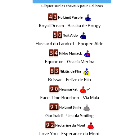
Cliquez sur les chevaux pour + d'infos
No Limit Purple
Royal Dream
-
Baraka de Bougy
Nuit Aldo
Hussard du Landret
-
Epopee Aldo
Nikko Marjack
Equinoxe
-
Gracia Merina
Nikitis de Flin
Brissac -
Felize de Flin
Newmarket
Face Time Bourbon
-
Via Mala
No Limit Smile
Garibaldi
-
Ursula Smiling
Nectarine du Mont
Love You
-
Esperance du Mont