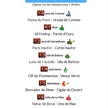
Cliquez sur les chevaux pour + d'infos
Java de Connee
Pacha du Pont -
Ursula de Connee
Jihef
All Feeling -
Partie d'Oury
Java de Garambeau
Paris Haufor -
Cette Haufor
Jeff de Betton
Ludo de Castelle -
Ulla de Betton
Jade Verte
Clif du Pommereux
-
Venus Verte
Jambalaya
Boccador de Simm
-
Cigale du Dezert
Julie de La Vitar
Nahar de Beval -
Une de Max