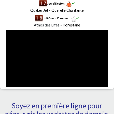
Jewel Keeton
Quaker Jet
-
Querelle Chantante
Joli Coeur Danover
Athos des Elfes -
Korestane
Soyez en première ligne pour