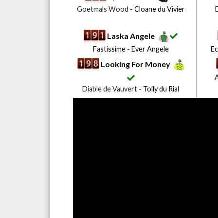
Goetmals Wood -
Cloane du Vivier
D
Laska Angele
Fastissime
-
Ever Angele
Ec
Looking For Money
A
Diable de Vauvert -
Tolly du Rial