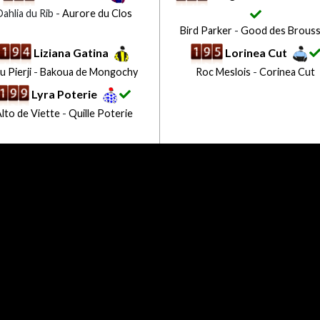
ahlia du Rib -
Aurore du Clos
Bird Parker
-
Good des Brous
Liziana Gatina
Lorinea Cut
u Pierji
-
Bakoua de Mongochy
Roc Meslois
-
Corinea Cut
Lyra Poterie
lto de Viette
-
Quille Poterie