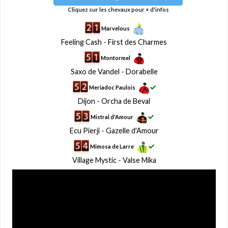
Cliquez sur les chevaux pour + d'infos
Marvelous
Feeling Cash
-
First des Charmes
Montormel
Saxo de Vandel
-
Dorabelle
Meriadoc Paulois
Dijon
-
Orcha de Beval
Mistral d'Amour
Ecu Pierji
-
Gazelle d'Amour
Mimosa de Larre
Village Mystic
-
Valse Mika