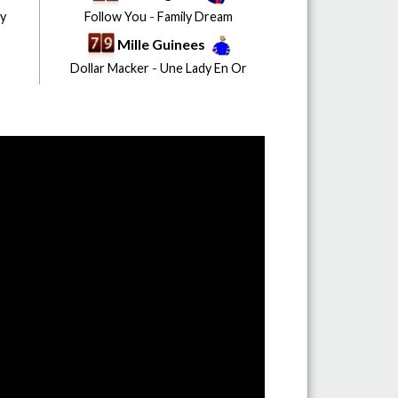
ry
Follow You
-
Family Dream
Mille Guinees
Dollar Macker
-
Une Lady En Or