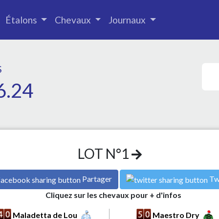
Étalons
Chevaux
Journaux
S
6.24
LOT N°1
Partager
Tw
Cliquez sur les chevaux pour + d'infos
Maladetta de Lou
Maestro Dry