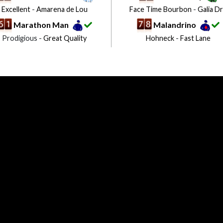
Excellent
-
Amarena de Lou
Face Time Bourbon
-
Galia D
Marathon Man
Malandrino
Prodigious -
Great Quality
Hohneck
-
Fast Lane