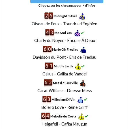
Cliquez sur les chevaux pour + d'infos
Midnight d'Avril
Oiseau de Feux -
Toundra d'Enghien
Me And You
Charly du Noyer
-
Encore A Deux
Marie Oh Fredlau
Davidson du Pont
-
Eris de Fredlau
Middle Earth
Galius -
Galika de Vandel
Messi d'Ourville
Carat Williams
-
Deesse Mess
Millesime Di Vin
Bolero Love
-
Reine Griff
Melodie du Corta
Helgafell
-
Cafka Mauzun