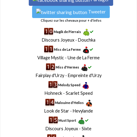
Tweeter
Cliquez sur les chevaux pour + d'infos
Magik de Pierrais
Discours Joyeux
-
Douchka
Miss de La Ferme
Village Mystic
-
Une de La Ferme
Miss d'Hermes
Fairplay d'Urzy
-
Empreinte d'Urzy
Melody Speed
Hohneck
-
Scarlet Speed
Malouine d'Helios
Look de Star
-
Hevylande
Must Sport
Discours Joyeux
-
Sixte