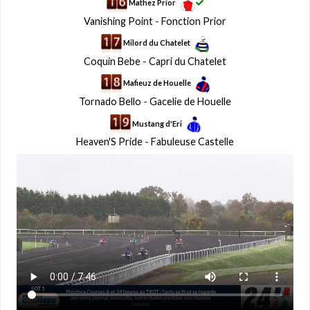
Mathez Prior
Vanishing Point
-
Fonction Prior
Milord du Chatelet
Coquin Bebe
-
Capri du Chatelet
Mafieuz de Houelle
Tornado Bello
-
Gacelie de Houelle
Mustang d'Eri
Heaven'S Pride
-
Fabuleuse Castelle