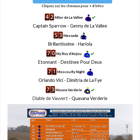
Cliquez sur les chevaux pour + d'infos
Milor de La Vallee
Captain Sparrow
-
Genny de La Vallee
Massada
Brillantissime
-
Hariola
My Boy d'Anjou
Etonnant
-
Destinee Pour Deux
Moscou By Night
Orlando Vici
-
Dimitria de La Fye
Moune Verderie
Diable de Vauvert -
Quavana Verderie