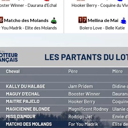
oster Winner
-
Daurana d'Echal
Hooker Berry
-
Coquine du Viv
Matcho des Molands
Mellina de Mai
r You Madrik
-
Elite des Molands
Bolero Love
-
Belle Katie