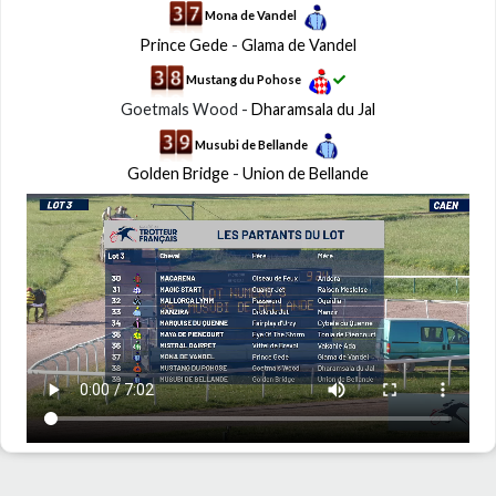
Mona de Vandel
Prince Gede
-
Glama de Vandel
Mustang du Pohose
Goetmals Wood -
Dharamsala du Jal
Musubi de Bellande
Golden Bridge
-
Union de Bellande