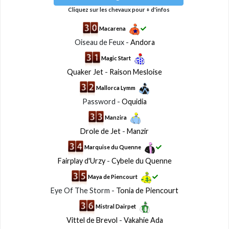
Cliquez sur les chevaux pour + d'infos
Macarena
Oiseau de Feux -
Andora
Magic Start
Quaker Jet
-
Raison Mesloise
Mallorca Lymm
Password -
Oquidia
Manzira
Drole de Jet
-
Manzir
Marquise du Quenne
Fairplay d'Urzy
-
Cybele du Quenne
Maya de Piencourt
Eye Of The Storm -
Tonia de Piencourt
Mistral Dairpet
Vittel de Brevol
-
Vakahie Ada