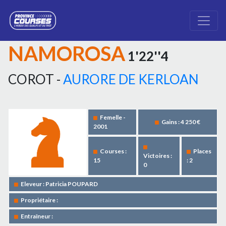
NAMOROSA
1'22''4
COROT -
AURORE DE KERLOAN
Femelle -
Gains : 4 250 €
2001
Courses :
Places
Victoires :
15
: 2
0
Eleveur : Patricia POUPARD
Propriétaire :
Entraîneur :