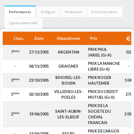
Performances
Pedigree
Production
Frères et soeurs
Lignée maternelle
Class.
Date
Hippodrome
Prix
PRIX PAUL
ème
7
27/11/2005
ARGENTAN
120
JARIEL (Gr A)
PRIX LA MANCHE
-
06/11/2005
GRAIGNES
-
LIBRE (Gr A)
BIHOREL-LES-
PRIX ROGER
ème
3
23/10/2005
1 040
ROUEN
HAUTEMER
VILLEDIEU-LES-
PRIX DU CREDIT
ème
5
02/10/2005
270
POELES
MUTUEL (Gr A)
PRIX DE LA
SAINT-AUBIN-
SOCIETE DU
ème
2
19/06/2005
2 000
LES-ELBEUF
CHEVAL
FRANCAIS
PRIX DE L'ARGOS
-
11/06/2005
SEGRE
-