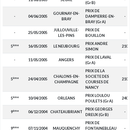
(Gr B)
PRIX DE
GOURNAY-EN-
-
04/06/2005
DAMPIERRE-EN-
-
BRAY
BRAY (Gr A)
JULLOUVILLE-
PRIX DE
-
25/05/2005
-
LES-PINS
BOUILLON
PRIX ANDRE
ème
5
16/05/2005
LE NEUBOURG
210
SIMON
PRIX DE LAVAL
-
11/05/2005
ANGERS
-
(Gr A)
PRIX DE LA
CHALONS-EN-
SOCIETE DES
ème
5
24/04/2005
210
CHAMPAGNE
COURSES DE
NANCY
PRIX LOULOU
ème
5
10/04/2005
ORLEANS
240
POULETS (Gr A)
PRIX GEORGES
ème
9
06/12/2004
CHATEAUBRIANT
-
DREUX (Gr B)
PRIX DE
ème
9
07/11/2004
MAUQUENCHY
FONTAINEBLEAU
-