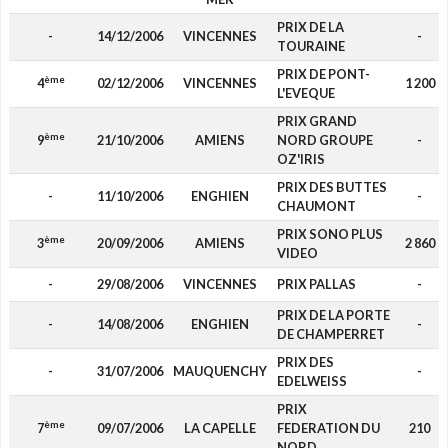
PRIX DE LA
-
14/12/2006
VINCENNES
-
TOURAINE
PRIX DE PONT-
ème
4
02/12/2006
VINCENNES
1 200
L'EVEQUE
PRIX GRAND
ème
9
21/10/2006
AMIENS
NORD GROUPE
-
OZ'IRIS
PRIX DES BUTTES
-
11/10/2006
ENGHIEN
-
CHAUMONT
PRIX SONO PLUS
ème
3
20/09/2006
AMIENS
2 860
VIDEO
-
29/08/2006
VINCENNES
PRIX PALLAS
-
PRIX DE LA PORTE
-
14/08/2006
ENGHIEN
-
DE CHAMPERRET
PRIX DES
-
31/07/2006
MAUQUENCHY
-
EDELWEISS
PRIX
ème
7
09/07/2006
LA CAPELLE
FEDERATION DU
210
NORD