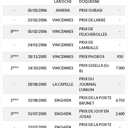
LAROCHE
DUQUESNE
-
05/03/2006
AMIENS
PRIX OURASI
-
-
23/02/2006
VINCENNES
PRIX DE LARRE
-
PRIX DE
ème
8
05/02/2006
VINCENNES
-
FEUCHEROLLES
PRIX DE
-
24/01/2006
VINCENNES
-
LAMBALLE
ème
5
18/11/2005
VINCENNES
PRIX PHOBOS
930
PRIX GISELLA (Gr
ème
2
14/10/2005
VINCENNES
7 000
B)
PRIX DU
-
28/08/2005
LA CAPELLE
JOURNAL
-
L'UNION
PRIX DE LA PORTE
ème
2
13/08/2005
ENGHIEN
6 750
BRUNET
PRIX DE JOUY EN
ème
3
31/07/2005
ENGHIEN
2 600
JOSAS
PRIX DE LA PORTE
-
13/07/2005
ENGHIEN
-