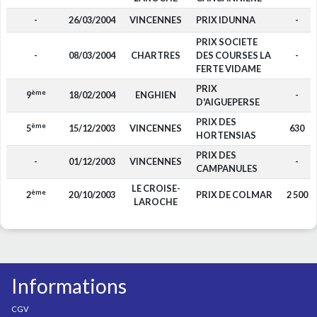
-
26/03/2004
VINCENNES
PRIX IDUNNA
-
PRIX SOCIETE
-
08/03/2004
CHARTRES
DES COURSES LA
-
FERTE VIDAME
PRIX
ème
9
18/02/2004
ENGHIEN
-
D'AIGUEPERSE
PRIX DES
ème
5
15/12/2003
VINCENNES
630
HORTENSIAS
PRIX DES
-
01/12/2003
VINCENNES
-
CAMPANULES
LE CROISE-
ème
2
20/10/2003
PRIX DE COLMAR
2 500
LAROCHE
Informations
CGV