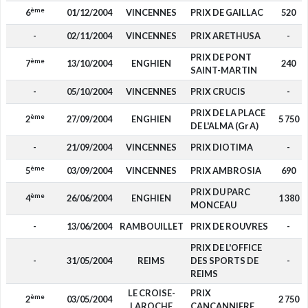
ème
6
01/12/2004
VINCENNES
PRIX DE GAILLAC
520
-
02/11/2004
VINCENNES
PRIX ARETHUSA
-
PRIX DE PONT
ème
7
13/10/2004
ENGHIEN
240
SAINT-MARTIN
-
05/10/2004
VINCENNES
PRIX CRUCIS
-
PRIX DE LA PLACE
ème
2
27/09/2004
ENGHIEN
5 750
DE L'ALMA (Gr A)
-
21/09/2004
VINCENNES
PRIX DIOTIMA
-
ème
5
03/09/2004
VINCENNES
PRIX AMBROSIA
690
PRIX DU PARC
ème
4
26/06/2004
ENGHIEN
1 380
MONCEAU
-
13/06/2004
RAMBOUILLET
PRIX DE ROUVRES
-
PRIX DE L'OFFICE
-
31/05/2004
REIMS
DES SPORTS DE
-
REIMS
LE CROISE-
PRIX
ème
2
03/05/2004
2 750
LAROCHE
CANCANNIERE