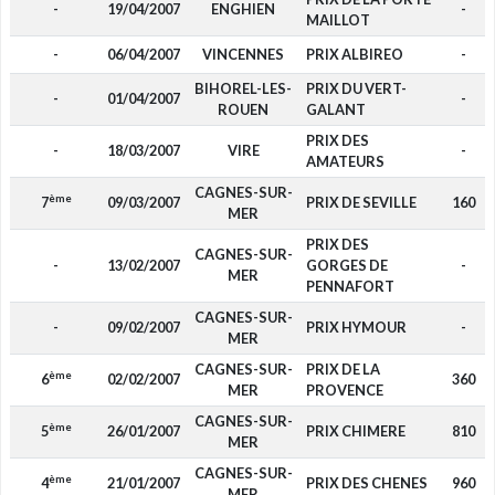
-
19/04/2007
ENGHIEN
-
MAILLOT
-
06/04/2007
VINCENNES
PRIX ALBIREO
-
BIHOREL-LES-
PRIX DU VERT-
-
01/04/2007
-
ROUEN
GALANT
PRIX DES
-
18/03/2007
VIRE
-
AMATEURS
CAGNES-SUR-
ème
7
09/03/2007
PRIX DE SEVILLE
160
MER
PRIX DES
CAGNES-SUR-
-
13/02/2007
GORGES DE
-
MER
PENNAFORT
CAGNES-SUR-
-
09/02/2007
PRIX HYMOUR
-
MER
CAGNES-SUR-
PRIX DE LA
ème
6
02/02/2007
360
MER
PROVENCE
CAGNES-SUR-
ème
5
26/01/2007
PRIX CHIMERE
810
MER
CAGNES-SUR-
ème
4
21/01/2007
PRIX DES CHENES
960
MER