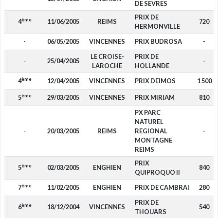
DE SEVRES
PRIX DE
ème
4
11/06/2005
REIMS
720
HERMONVILLE
-
06/05/2005
VINCENNES
PRIX BUDROSA
-
LE CROISE-
PRIX DE
-
25/04/2005
-
LAROCHE
HOLLANDE
ème
4
12/04/2005
VINCENNES
PRIX DEIMOS
1 500
ème
5
29/03/2005
VINCENNES
PRIX MIRIAM
810
PX PARC
NATUREL
-
20/03/2005
REIMS
REGIONAL
-
MONTAGNE
REIMS
PRIX
ème
5
02/03/2005
ENGHIEN
840
QUIPROQUO II
ème
7
11/02/2005
ENGHIEN
PRIX DE CAMBRAI
280
PRIX DE
ème
6
18/12/2004
VINCENNES
540
THOUARS