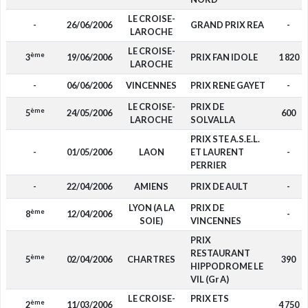
LE CROISE-
-
26/06/2006
GRAND PRIX REA
-
LAROCHE
LE CROISE-
ème
3
19/06/2006
PRIX FAN IDOLE
1 820
LAROCHE
-
06/06/2006
VINCENNES
PRIX RENE GAYET
-
LE CROISE-
PRIX DE
ème
5
24/05/2006
600
LAROCHE
SOLVALLA
PRIX STE A.S.E.L.
-
01/05/2006
LAON
ET LAURENT
-
PERRIER
-
22/04/2006
AMIENS
PRIX DE AULT
-
LYON (A LA
PRIX DE
ème
8
12/04/2006
-
SOIE)
VINCENNES
PRIX
RESTAURANT
ème
5
02/04/2006
CHARTRES
390
HIPPODROME LE
VIL (Gr A)
LE CROISE-
PRIX ETS
ème
2
11/03/2006
4 750