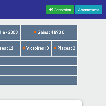
Connexion
Abonnement
le - 2003
Gains : 4 890 €
es : 11
Victoires : 0
Places : 2