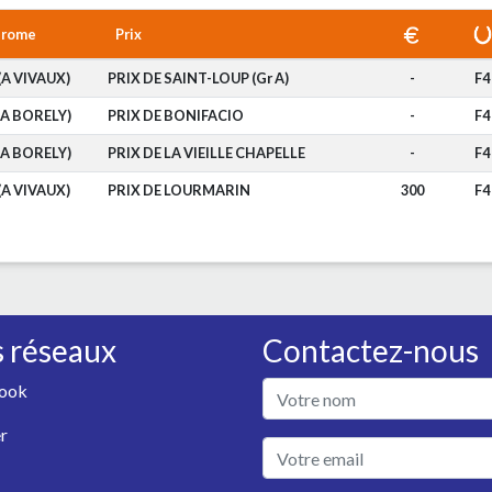
drome
Prix
(A VIVAUX)
PRIX DE SAINT-LOUP (Gr A)
-
F4
(A BORELY)
PRIX DE BONIFACIO
-
F4
(A BORELY)
PRIX DE LA VIEILLE CHAPELLE
-
F4
(A VIVAUX)
PRIX DE LOURMARIN
300
F4
 réseaux
Contactez-nous
ook
r