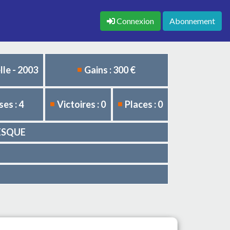
Connexion
Abonnement
le - 2003
Gains : 300 €
es : 4
Victoires : 0
Places : 0
EVESQUE