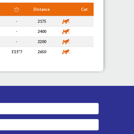
Distance
Cat
-
2175
-
2400
-
2200
1'21''7
2650