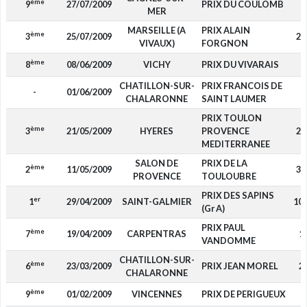
ème
9
27/07/2009
PRIX DU COULOMB
MER
MARSEILLE (A
PRIX ALAIN
ème
3
25/07/2009
2 
VIVAUX)
FORGNON
ème
8
08/06/2009
VICHY
PRIX DU VIVARAIS
CHATILLON-SUR-
PRIX FRANCOIS DE
-
01/06/2009
CHALARONNE
SAINT LAUMER
PRIX TOULON
ème
3
21/05/2009
HYERES
PROVENCE
2 
MEDITERRANEE
SALON DE
PRIX DE LA
ème
2
11/05/2009
3 
PROVENCE
TOULOUBRE
PRIX DES SAPINS
er
1
29/04/2009
SAINT-GALMIER
10 
(Gr A)
PRIX PAUL
ème
7
19/04/2009
CARPENTRAS
1
VANDOMME
CHATILLON-SUR-
ème
6
23/03/2009
PRIX JEAN MOREL
2
CHALARONNE
ème
9
01/02/2009
VINCENNES
PRIX DE PERIGUEUX