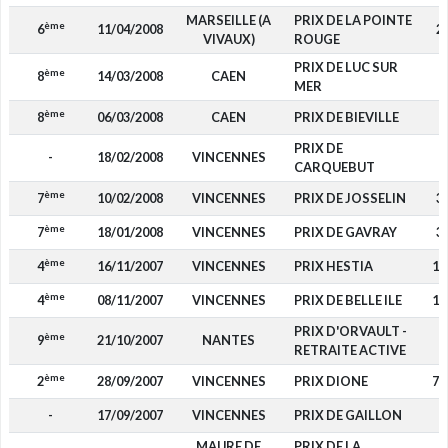
MARSEILLE (A
PRIX DE LA POINTE
ème
6
11/04/2008
2
VIVAUX)
ROUGE
PRIX DE LUC SUR
ème
8
14/03/2008
CAEN
MER
ème
8
06/03/2008
CAEN
PRIX DE BIEVILLE
PRIX DE
-
18/02/2008
VINCENNES
CARQUEBUT
ème
7
10/02/2008
VINCENNES
PRIX DE JOSSELIN
3
ème
7
18/01/2008
VINCENNES
PRIX DE GAVRAY
3
ème
4
16/11/2007
VINCENNES
PRIX HESTIA
1 
ème
4
08/11/2007
VINCENNES
PRIX DE BELLE ILE
1 
PRIX D'ORVAULT -
ème
9
21/10/2007
NANTES
RETRAITE ACTIVE
ème
2
28/09/2007
VINCENNES
PRIX DIONE
7 
-
17/09/2007
VINCENNES
PRIX DE GAILLON
MAURE DE
PRIX DE LA