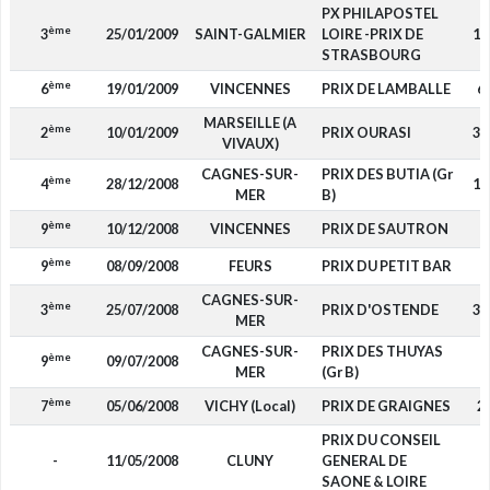
PX PHILAPOSTEL
ème
3
25/01/2009
SAINT-GALMIER
LOIRE -PRIX DE
1 
STRASBOURG
ème
6
19/01/2009
VINCENNES
PRIX DE LAMBALLE
6
MARSEILLE (A
ème
2
10/01/2009
PRIX OURASI
3 
VIVAUX)
CAGNES-SUR-
PRIX DES BUTIA (Gr
ème
4
28/12/2008
1 
MER
B)
ème
9
10/12/2008
VINCENNES
PRIX DE SAUTRON
ème
9
08/09/2008
FEURS
PRIX DU PETIT BAR
CAGNES-SUR-
ème
3
25/07/2008
PRIX D'OSTENDE
3 
MER
CAGNES-SUR-
PRIX DES THUYAS
ème
9
09/07/2008
MER
(Gr B)
ème
7
05/06/2008
VICHY (Local)
PRIX DE GRAIGNES
2
PRIX DU CONSEIL
-
11/05/2008
CLUNY
GENERAL DE
SAONE & LOIRE