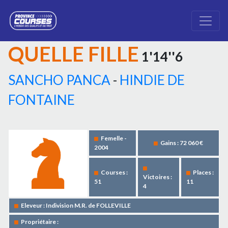
QUELLE FILLE
1'14''6
SANCHO PANCA
-
HINDIE DE
FONTAINE
Femelle -
Gains : 72 060 €
2004
Courses :
Places :
Victoires :
51
11
4
Eleveur : Indivision M.R. de FOLLEVILLE
Propriétaire :