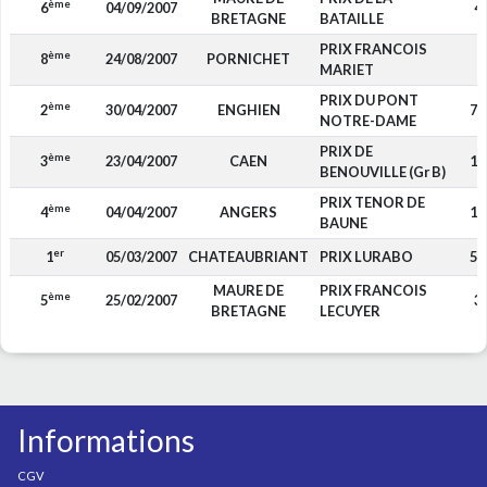
ème
6
04/09/2007
4
BRETAGNE
BATAILLE
PRIX FRANCOIS
ème
8
24/08/2007
PORNICHET
MARIET
PRIX DU PONT
ème
2
30/04/2007
ENGHIEN
7 
NOTRE-DAME
PRIX DE
ème
3
23/04/2007
CAEN
1 
BENOUVILLE (Gr B)
PRIX TENOR DE
ème
4
04/04/2007
ANGERS
1 
BAUNE
er
1
05/03/2007
CHATEAUBRIANT
PRIX LURABO
5 
MAURE DE
PRIX FRANCOIS
ème
5
25/02/2007
3
BRETAGNE
LECUYER
Informations
CGV