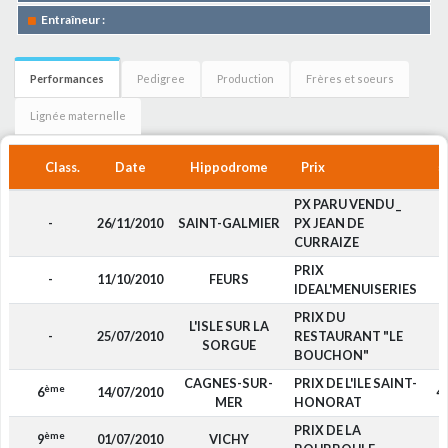
Entraîneur :
Performances
Pedigree
Production
Frères et soeurs
Lignée maternelle
Class.
Date
Hippodrome
Prix
PX PARU VENDU _
-
26/11/2010
SAINT-GALMIER
PX JEAN DE
CURRAIZE
PRIX
-
11/10/2010
FEURS
IDEAL'MENUISERIES
PRIX DU
L'ISLE SUR LA
-
25/07/2010
RESTAURANT "LE
SORGUE
BOUCHON"
CAGNES-SUR-
PRIX DE L'ILE SAINT-
ème
6
14/07/2010
4
MER
HONORAT
PRIX DE LA
ème
9
01/07/2010
VICHY