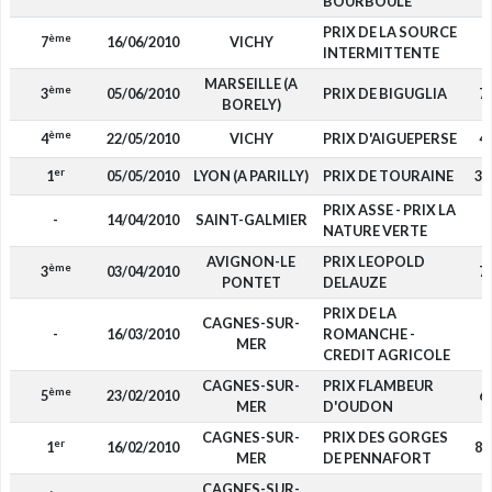
BOURBOULE
PRIX DE LA SOURCE
ème
7
16/06/2010
VICHY
6
INTERMITTENTE
MARSEILLE (A
ème
3
05/06/2010
PRIX DE BIGUGLIA
7
BORELY)
ème
4
22/05/2010
VICHY
PRIX D'AIGUEPERSE
4
er
1
05/05/2010
LYON (A PARILLY)
PRIX DE TOURAINE
3 
PRIX ASSE - PRIX LA
-
14/04/2010
SAINT-GALMIER
NATURE VERTE
AVIGNON-LE
PRIX LEOPOLD
ème
3
03/04/2010
7
PONTET
DELAUZE
PRIX DE LA
CAGNES-SUR-
-
16/03/2010
ROMANCHE -
MER
CREDIT AGRICOLE
CAGNES-SUR-
PRIX FLAMBEUR
ème
5
23/02/2010
6
MER
D'OUDON
CAGNES-SUR-
PRIX DES GORGES
er
1
16/02/2010
8 
MER
DE PENNAFORT
CAGNES-SUR-