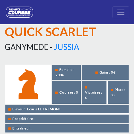
QUICK SCARLET
GANYMEDE -
JUSSIA
Femelle -
Gains : 0 €
2004
Places
Courses : 0
Victoires :
: 0
0
Eleveur : Ecurie LE TREMONT
Propriétaire :
Entraîneur :