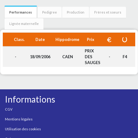
Performances
Pedigree
Production
Frères et soeurs
Lignée maternelle
Class.
Date
Hippodrome
Prix
PRIX
-
18/09/2006
CAEN
DES
-
F4
SAUGES
Informations
CGV
Mentions légales
Utilisation des cookies