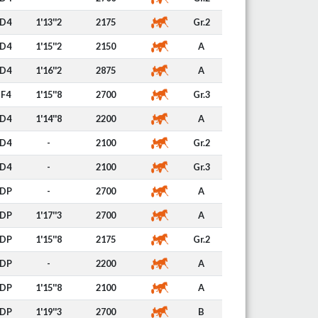
D4
1'13''2
2175
Gr.2
D4
1'15''2
2150
A
D4
1'16''2
2875
A
F4
1'15''8
2700
Gr.3
D4
1'14''8
2200
A
D4
-
2100
Gr.2
D4
-
2100
Gr.3
DP
-
2700
A
DP
1'17''3
2700
A
DP
1'15''8
2175
Gr.2
DP
-
2200
A
DP
1'15''8
2100
A
DP
1'19''3
2700
B