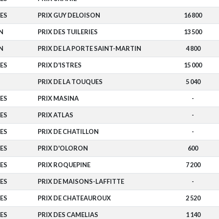
ES
PRIX GUY DELOISON
16 800
N
PRIX DES TUILERIES
13 500
N
PRIX DE LA PORTE SAINT-MARTIN
4 800
ES
PRIX D'ISTRES
15 000
PRIX DE LA TOUQUES
5 040
ES
PRIX MASINA
-
ES
PRIX ATLAS
-
ES
PRIX DE CHATILLON
-
ES
PRIX D'OLORON
600
ES
PRIX ROQUEPINE
7 200
ES
PRIX DE MAISONS-LAFFITTE
-
ES
PRIX DE CHATEAUROUX
2 520
ES
PRIX DES CAMELIAS
1 140