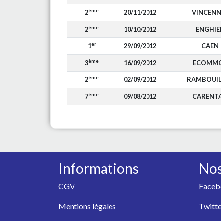
ème
2
20/11/2012
VINCENN
ème
2
10/10/2012
ENGHIE
er
1
29/09/2012
CAEN
ème
3
16/09/2012
ECOMM
ème
2
02/09/2012
RAMBOUIL
ème
7
09/08/2012
CARENT
Informations
Nos
CGV
Faceb
Mentions légales
Twitte