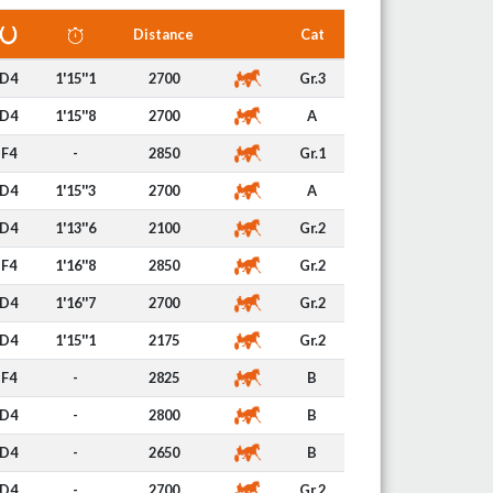
Distance
Cat
D4
1'15''1
2700
Gr.3
D4
1'15''8
2700
A
F4
-
2850
Gr.1
D4
1'15''3
2700
A
D4
1'13''6
2100
Gr.2
F4
1'16''8
2850
Gr.2
D4
1'16''7
2700
Gr.2
D4
1'15''1
2175
Gr.2
F4
-
2825
B
D4
-
2800
B
D4
-
2650
B
D4
-
2700
Gr.2