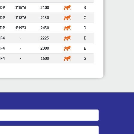
DP
1'15''6
2100
B
DP
1'18''6
2150
C
DP
1'19''3
2450
D
F4
-
2225
E
F4
-
2000
E
F4
-
1600
G