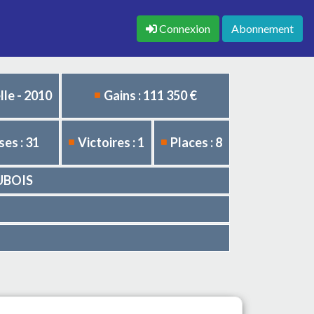
Connexion
Abonnement
le - 2010
Gains : 111 350 €
es : 31
Victoires : 1
Places : 8
DUBOIS