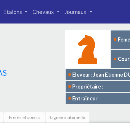
Étalons
Chevaux
Journaux
Femel
Cours
AS
Eleveur : Jean Etienne 
Propriétaire :
Entraîneur :
Frères et soeurs
Lignée maternelle