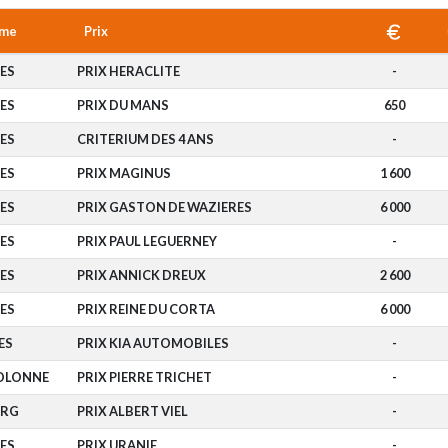
ome
Prix
ES
PRIX HERACLITE
-
ES
PRIX DU MANS
650
ES
CRITERIUM DES 4 ANS
-
ES
PRIX MAGINUS
1 600
ES
PRIX GASTON DE WAZIERES
6 000
ES
PRIX PAUL LEGUERNEY
-
ES
PRIX ANNICK DREUX
2 600
ES
PRIX REINE DU CORTA
6 000
ES
PRIX KIA AUTOMOBILES
-
'OLONNE
PRIX PIERRE TRICHET
-
URG
PRIX ALBERT VIEL
-
ES
PRIX URANIE
-