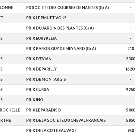
OLONNE
PX SOCIETE DES COURSES DE NANTES (Gr A)
-
ET
PRIX LE PMU ET VOUS
-
N
PRIX DU JARDIN DES PLANTES (Gr A)
-
ES
PRIX EURYKLEIA
-
PRIX BARON GUY DE MEYNARD (Gr A)
210
ES
PRIX D'EVIAN
2 300
ES
PRIX DE PARILLY
16 20
ES
PRIX DE MONTARGIS
-
ES
PRIX CURSA
9 250
ES
PRIX INO
-
 ROCHELLE
PRIX LE PARADISO
5 000
ARTHE
PRIX DE LA SOCIETE DU CHEVAL FRANCAIS
5 850
PRIX DE LA COTE SAUVAGE
950