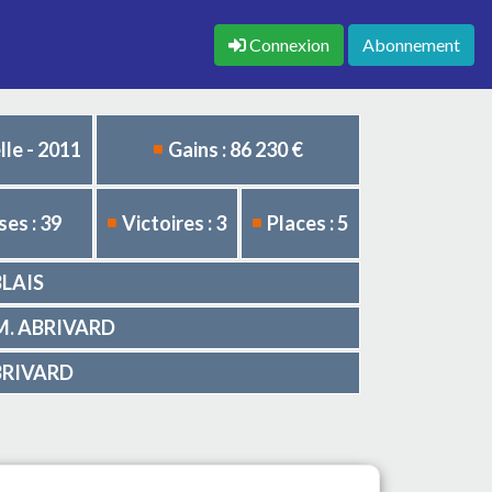
Connexion
Abonnement
le - 2011
Gains : 86 230 €
es : 39
Victoires : 3
Places : 5
BLAIS
D-M. ABRIVARD
ABRIVARD