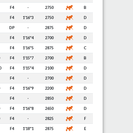
F4
-
2750
B
F4
1'16''3
2750
D
DP
-
2875
D
F4
1'16''4
2700
D
F4
1'16''5
2875
C
F4
1'15''7
2700
B
0
F4
1'15''4
2100
D
F4
-
2700
D
F4
1'16''9
2200
D
F4
-
2850
D
F4
1'16''8
2650
D
F4
-
2825
F
F4
1'18''1
2875
E