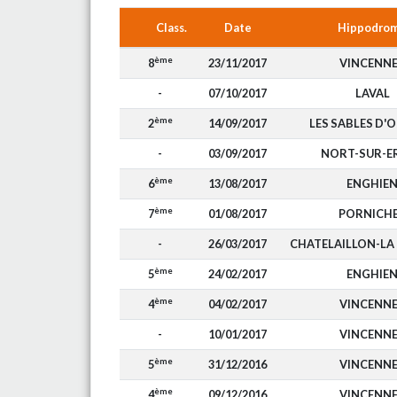
Class.
Date
Hippodro
ème
8
23/11/2017
VINCENN
-
07/10/2017
LAVAL
ème
2
14/09/2017
LES SABLES D'
-
03/09/2017
NORT-SUR-E
ème
6
13/08/2017
ENGHIE
ème
7
01/08/2017
PORNICH
-
26/03/2017
CHATELAILLON-LA
ème
5
24/02/2017
ENGHIE
ème
4
04/02/2017
VINCENN
-
10/01/2017
VINCENN
ème
5
31/12/2016
VINCENN
ème
4
09/12/2016
VINCENN