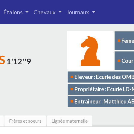
Étalons
Chevaux
Journaux
Femel
S
1'12''9
Cours
Eleveur : Ecurie des OM
Propriétaire : Ecurie L
Entraîneur : Matthieu 
Frères et soeurs
Lignée maternelle