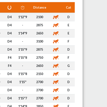
Distance
Cat
D4
1'12''9
2100
D
D4
-
2875
E
D4
1'14''9
2650
E
D4
-
3100
F
D4
1'15''9
2875
D
F4
1'15''8
2750
F
F4
-
2650
G
D4
1'15''8
2150
D
D4
1'15''
2700
D
D4
-
2700
D
D4
1'15''7
2700
D
D4
1'14''8
2850
E