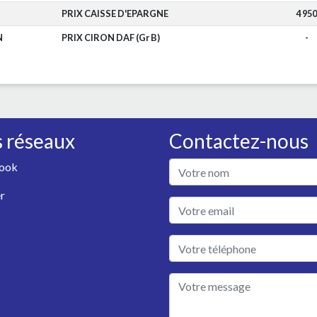
PRIX CAISSE D'EPARGNE
4 950
N
PRIX CIRON DAF (Gr B)
-
 réseaux
Contactez-nous
ook
r