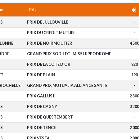
me
Prix
ES
PRIX DE JULLOUVILLE
-
PRIX DU CREDIT MUTUEL
-
OLONNE
PRIX DE NOIRMOUTIER
4 500
RDRE
GRAND PRIX SODILEC - MISS HIPPODROME
-
N
PRIX DE LA COTE D'OR
920
ET
PRIX DE BLAIN
190
 ROCHELLE
GRAND PRIX MUTUALIA ALLIANCE SANTE
-
N
PRIX GALLUS II
2 300
ES
PRIX DE CAGNY
3 200
ES
PRIX DE QUESTEMBERT
-
ES
PRIX DE TENCE
2 000
ES
PRIX VESTA
2 880