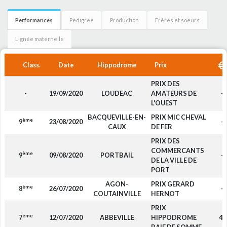
Performances
Pedigree
Production
Frères et soeurs
Lignée maternelle
Class.
Date
Hippodrome
Prix
PRIX DES
-
19/09/2020
LOUDEAC
AMATEURS DE
-
L'OUEST
BACQUEVILLE-EN-
PRIX MIC CHEVAL
ème
9
23/08/2020
-
CAUX
DE FER
PRIX DES
COMMERCANTS
ème
9
09/08/2020
PORTBAIL
-
DE LA VILLE DE
PORT
AGON-
PRIX GERARD
ème
8
26/07/2020
-
COUTAINVILLE
HERNOT
PRIX
ème
7
12/07/2020
ABBEVILLE
HIPPODROME
40