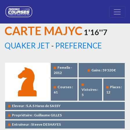
CARTE MAJYC
1'16''7
QUAKER JET
-
PREFERENCE
Femelle -
Gains : 59 520 €
2012
Courses :
Places :
Victoires :
61
12
5
Eleveur : S.A.S Haras de SASSY
Propriétaire : Guillaume GILLES
Entraîneur : Steeve DESHAYES