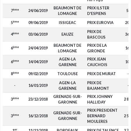
BEAUMONT DE
PRIX ILSTER
ème
7
24/06/2019
50
LOMAGNE
D'ESPIENS
ème
5
09/06/2019
ISSIGEAC
PRIX EUROVIA
20
PRIX DE
ème
4
03/06/2019
EAUZE
36
BASCOUS
BEAUMONT DE
PRIX DE LA
ème
6
24/04/2019
16
LOMAGNE
GIRONDE
AGEN-LA
PRIX JEAN
ème
6
14/04/2019
10
GARENNE
CAUCHOIS
ème
8
09/02/2019
TOULOUSE
PRIX DE MURAT
-
AGEN-LA
PRIX DE
-
16/01/2019
-
GARENNE
BAJAMONT
GRENADE-SUR-
PRIX JOHNNY
ème
3
23/12/2018
2 80
GARONNE
HALLIDAY
PRIX PRESIDENT
GRENADE-SUR-
ème
3
16/12/2018
BERNARD
2 52
GARONNE
MOULERES
er
1
11/11/2018
BORDEAUX
PRIX DE TALENCE
2 70