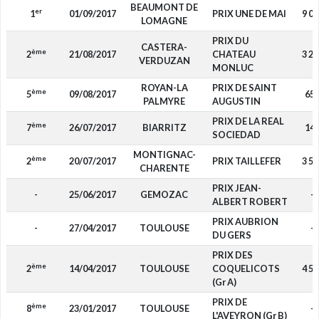
BEAUMONT DE
er
1
01/09/2017
PRIX UNE DE MAI
9 00
LOMAGNE
PRIX DU
CASTERA-
ème
2
21/08/2017
CHATEAU
3 25
VERDUZAN
MONLUC
ROYAN-LA
PRIX DE SAINT
ème
5
09/08/2017
65
PALMYRE
AUGUSTIN
PRIX DE LA REAL
ème
7
26/07/2017
BIARRITZ
14
SOCIEDAD
MONTIGNAC-
ème
2
20/07/2017
PRIX TAILLEFER
3 50
CHARENTE
PRIX JEAN-
-
25/06/2017
GEMOZAC
-
ALBERT ROBERT
PRIX AUBRION
-
27/04/2017
TOULOUSE
-
DU GERS
PRIX DES
ème
2
14/04/2017
TOULOUSE
COQUELICOTS
4 50
(Gr A)
PRIX DE
ème
8
23/01/2017
TOULOUSE
-
L'AVEYRON (Gr B)