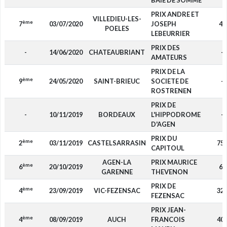
BAIE DE SOMME
PRIX ANDRE ET
VILLEDIEU-LES-
ème
7
03/07/2020
JOSEPH
40
POELES
LEBEURRIER
PRIX DES
-
14/06/2020
CHATEAUBRIANT
-
AMATEURS
PRIX DE LA
ème
9
24/05/2020
SAINT-BRIEUC
SOCIETE DE
-
ROSTRENEN
PRIX DE
-
10/11/2019
BORDEAUX
L'HIPPODROME
-
D'AGEN
PRIX DU
ème
2
03/11/2019
CASTELSARRASIN
75
CAPITOUL
AGEN-LA
PRIX MAURICE
ème
6
20/10/2019
60
GARENNE
THEVENON
PRIX DE
ème
4
23/09/2019
VIC-FEZENSAC
32
FEZENSAC
PRIX JEAN-
ème
4
08/09/2019
AUCH
FRANCOIS
40