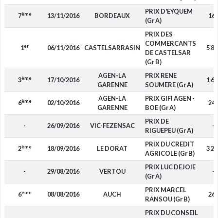
PRIX D'EYQUEM
ème
7
13/11/2016
BORDEAUX
16
(Gr A)
PRIX DES
COMMERCANTS
er
1
06/11/2016
CASTELSARRASIN
5 85
DE CASTELSAR
(Gr B)
AGEN-LA
PRIX RENE
ème
3
17/10/2016
1 68
GARENNE
SOUMERE (Gr A)
AGEN-LA
PRIX GIFI AGEN -
ème
6
02/10/2016
24
GARENNE
BOE (Gr A)
PRIX DE
-
26/09/2016
VIC-FEZENSAC
-
RIGUEPEU (Gr A)
PRIX DU CREDIT
ème
2
18/09/2016
LE DORAT
3 25
AGRICOLE (Gr B)
PRIX LUC DEJOIE
-
29/08/2016
VERTOU
-
(Gr A)
PRIX MARCEL
ème
6
08/08/2016
AUCH
26
RANSOU (Gr B)
PRIX DU CONSEIL