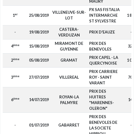
MAURY
PX SAS FISTALIA
VILLENEUVE-SUR-
er
1
25/08/2019
INTERMARCHE
1 80
LOT
ST SYLVESTRE
CASTERA-
-
19/08/2019
PRIX D'EAUZE
-
VERDUZAN
MIRAMONT DE
PRIX DES
ème
4
15/08/2019
32
GUYENNE
BENEVOLES
PRIX CAPEL - LA
ème
2
05/08/2019
GRAMAT
1 00
QUERCYNOISE
PRIX CARRIERE
ème
3
27/07/2019
VILLEREAL
ROY - SAINT
70
VARANT
PRIX DES
ROYAN-LA
HUITRES
ème
6
14/07/2019
14
PALMYRE
"MARENNES-
OLERON"
PRIX DES
BENEVOLES DE
-
01/07/2019
GABARRET
-
LA SOCIETE
HIPPIQU