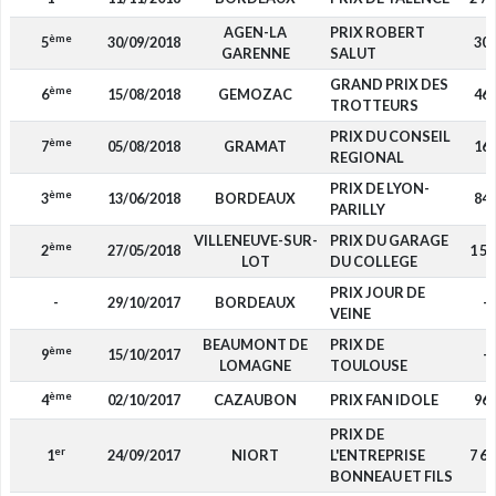
AGEN-LA
PRIX ROBERT
ème
5
30/09/2018
30
GARENNE
SALUT
GRAND PRIX DES
ème
6
15/08/2018
GEMOZAC
46
TROTTEURS
PRIX DU CONSEIL
ème
7
05/08/2018
GRAMAT
16
REGIONAL
PRIX DE LYON-
ème
3
13/06/2018
BORDEAUX
84
PARILLY
VILLENEUVE-SUR-
PRIX DU GARAGE
ème
2
27/05/2018
1 50
LOT
DU COLLEGE
PRIX JOUR DE
-
29/10/2017
BORDEAUX
-
VEINE
BEAUMONT DE
PRIX DE
ème
9
15/10/2017
-
LOMAGNE
TOULOUSE
ème
4
02/10/2017
CAZAUBON
PRIX FAN IDOLE
96
PRIX DE
er
1
24/09/2017
NIORT
L'ENTREPRISE
7 65
BONNEAU ET FILS