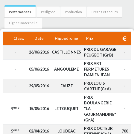
Performances
Pedigree
Production
Frères et soeurs
Lignée maternelle
Class.
Date
Hippodrome
Prix
PRIX DU GARAGE
-
26/06/2016
CASTILLONNES
-
PEUGEOT (Gr B)
PRIX ART
-
05/06/2016
ANGOULEME
FERMETURES
-
DAMIEN JEAN
PRIX LOUIS
-
29/05/2016
EAUZE
-
CARTHE (Gr A)
PRIX
BOULANGERIE
ème
9
15/05/2016
LE TOUQUET
"LA
-
GOURMANDINE"
(Gr A)
PRIX DOCTEUR
ème
5
02/04/2016
LOUDEAC
700