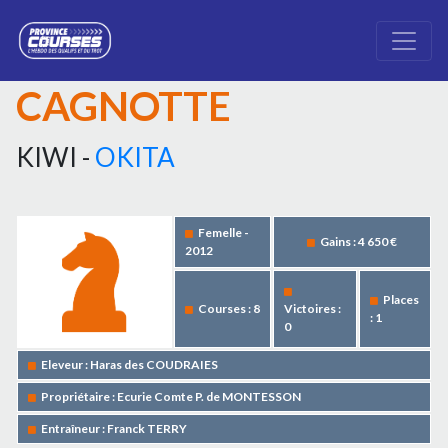
CAGNOTTE
KIWI -
OKITA
Femelle -
Gains : 4 650 €
2012
Places
Courses : 8
Victoires :
: 1
0
Eleveur : Haras des COUDRAIES
Propriétaire : Ecurie Comte P. de MONTESSON
Entraîneur : Franck TERRY