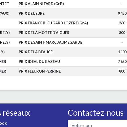
NTET
PRIX ALAIN NITARD (Gr B)
-
VAUX)
PRIX DE L'EURE
9 450
PRIX FRANCE BLEU GARD LOZERE (Gr A)
260
RELY)
PRIX DE LA MOTTE D'AIGUES
800
RELY)
PRIX DE SAINT-MARC JAUMEGARDE
-
LY)
PRIX DE LA BEAUCE
1 100
MER
PRIX IDEAL DU GAZEAU
7 650
MER
PRIX FLEURON PERRINE
800
 réseaux
Contactez-nous
ook