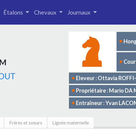
Étalons
Chevaux
Journaux
Hong
8M
Cours
TOUT
Eleveur : Ottavia ROF
Propriétaire : Mario D
Entraîneur : Yvan LAC
Frères et soeurs
Lignée maternelle