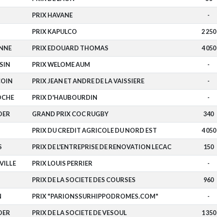
PRIX HAVANE
-
PRIX KAPULCO
2 250
NNE
PRIX EDOUARD THOMAS
4 050
SIN
PRIX WELOME AUM
-
COIN
PRIX JEAN ET ANDRE DE LA VAISSIERE
-
OCHE
PRIX D'HAUBOURDIN
-
DER
GRAND PRIX COC RUGBY
340
PRIX DU CREDIT AGRICOLE DU NORD EST
4 050
S
PRIX DE L'ENTREPRISE DE RENOVATION LECAC
150
ILLE
PRIX LOUIS PERRIER
-
PRIX DE LA SOCIETE DES COURSES
960
N
PRIX "PARIONSSURHIPPODROMES.COM"
-
DER
PRIX DE LA SOCIETE DE VESOUL
1 350