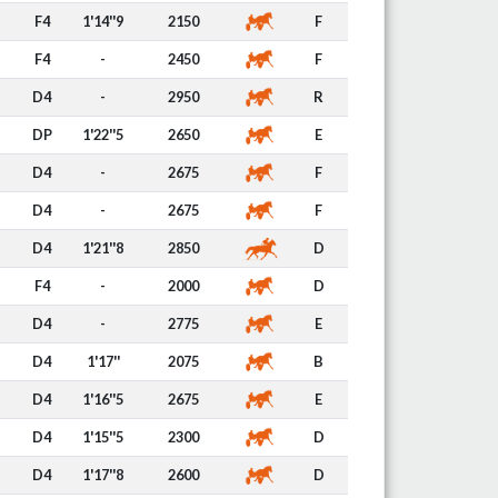
F4
1'14''9
2150
F
F4
-
2450
F
D4
-
2950
R
DP
1'22''5
2650
E
D4
-
2675
F
D4
-
2675
F
D4
1'21''8
2850
D
F4
-
2000
D
D4
-
2775
E
D4
1'17''
2075
B
D4
1'16''5
2675
E
D4
1'15''5
2300
D
D4
1'17''8
2600
D