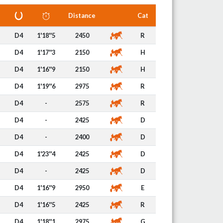
Distance
Cat
D4
1'18''5
2450
R
D4
1'17''3
2150
H
D4
1'16''9
2150
H
D4
1'19''6
2975
R
D4
-
2575
R
D4
-
2425
D
D4
-
2400
D
D4
1'23''4
2425
D
D4
-
2425
D
D4
1'16''9
2950
E
D4
1'16''5
2425
R
D4
1'18''1
2975
G