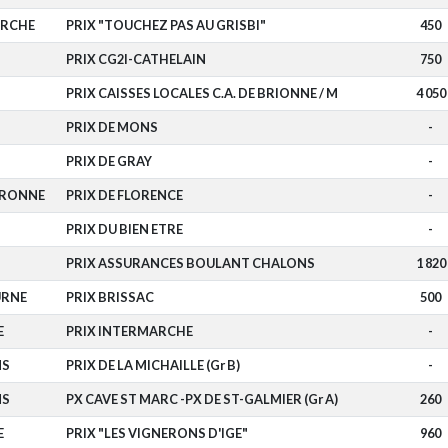
ARCHE
PRIX "TOUCHEZ PAS AU GRISBI"
450
PRIX CG2I-CATHELAIN
750
PRIX CAISSES LOCALES C.A. DE BRIONNE / M
4 050
PRIX DE MONS
-
PRIX DE GRAY
-
ARONNE
PRIX DE FLORENCE
-
PRIX DU BIEN ETRE
-
PRIX ASSURANCES BOULANT CHALONS
1 820
URNE
PRIX BRISSAC
500
E
PRIX INTERMARCHE
-
NS
PRIX DE LA MICHAILLE (Gr B)
-
NS
PX CAVE ST MARC -PX DE ST-GALMIER (Gr A)
260
E
PRIX "LES VIGNERONS D'IGE"
960