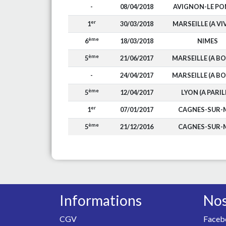
-
08/04/2018
AVIGNON-LE PO
er
1
30/03/2018
MARSEILLE (A VI
ème
6
18/03/2018
NIMES
ème
5
21/06/2017
MARSEILLE (A BO
-
24/04/2017
MARSEILLE (A BO
ème
5
12/04/2017
LYON (A PARIL
er
1
07/01/2017
CAGNES-SUR-
ème
5
21/12/2016
CAGNES-SUR-
Informations
Nos
CGV
Faceb