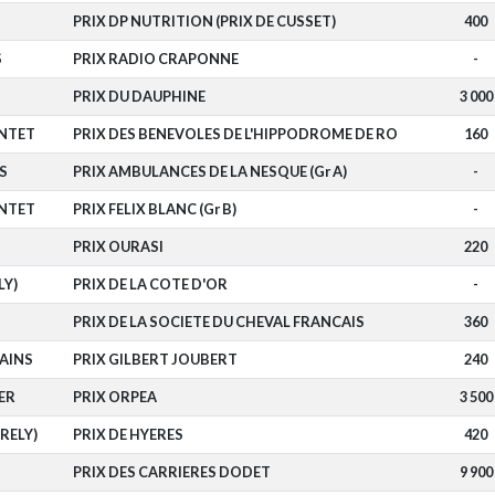
PRIX DP NUTRITION (PRIX DE CUSSET)
400
S
PRIX RADIO CRAPONNE
-
PRIX DU DAUPHINE
3 000
NTET
PRIX DES BENEVOLES DE L'HIPPODROME DE RO
160
S
PRIX AMBULANCES DE LA NESQUE (Gr A)
-
NTET
PRIX FELIX BLANC (Gr B)
-
PRIX OURASI
220
LY)
PRIX DE LA COTE D'OR
-
PRIX DE LA SOCIETE DU CHEVAL FRANCAIS
360
AINS
PRIX GILBERT JOUBERT
240
ER
PRIX ORPEA
3 500
RELY)
PRIX DE HYERES
420
PRIX DES CARRIERES DODET
9 900