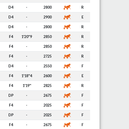
D4
-
2800
R
D4
-
2900
E
D4
-
2800
R
F4
1'20''9
2850
R
F4
-
2850
R
F4
-
2725
R
D4
-
2550
F
F4
1'18''4
2600
E
F4
1'19''
2825
R
DP
-
2675
F
F4
-
2025
F
DP
-
2025
F
F4
-
2675
F