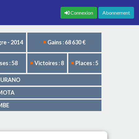
Connexion
Abonnement
re - 2014
Gains : 68 630 €
es : 58
Victoires : 8
Places : 5
FI-URANO
A MOTA
OMBE