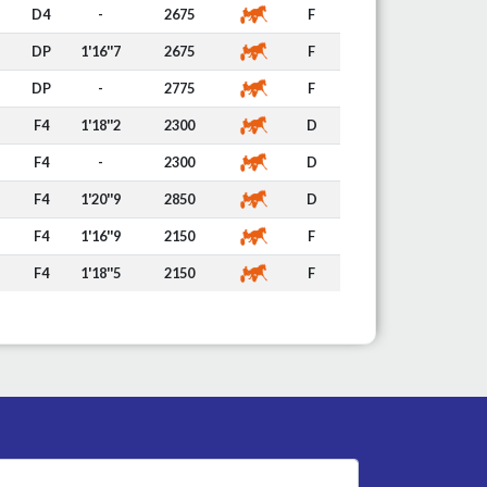
D4
-
2675
F
DP
1'16''7
2675
F
DP
-
2775
F
F4
1'18''2
2300
D
F4
-
2300
D
F4
1'20''9
2850
D
F4
1'16''9
2150
F
F4
1'18''5
2150
F