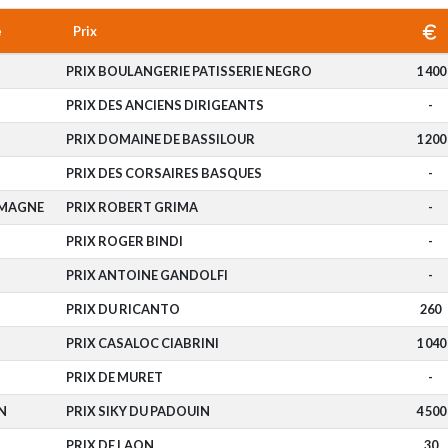
e
Prix
PRIX BOULANGERIE PATISSERIE NEGRO
1 400
PRIX DES ANCIENS DIRIGEANTS
-
PRIX DOMAINE DE BASSILOUR
1 200
PRIX DES CORSAIRES BASQUES
-
OMAGNE
PRIX ROBERT GRIMA
-
PRIX ROGER BINDI
-
PRIX ANTOINE GANDOLFI
-
PRIX DU RICANTO
260
PRIX CASALOC CIABRINI
1 040
PRIX DE MURET
-
N
PRIX SIKY DU PADOUIN
4 500
PRIX DE LAON
30