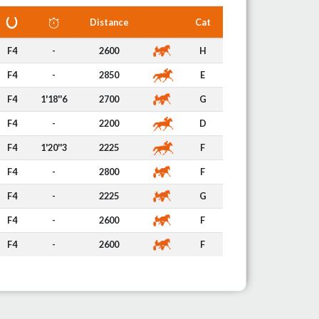
Distance
Cat
F4
-
2600
H
F4
-
2850
E
F4
1'18''6
2700
G
F4
-
2200
D
F4
1'20''3
2225
F
F4
-
2800
F
F4
-
2225
G
F4
-
2600
F
F4
-
2600
F