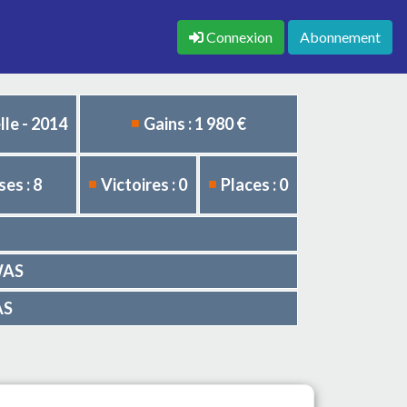
Connexion
Abonnement
le - 2014
Gains : 1 980 €
es : 8
Victoires : 0
Places : 0
AWAS
AS