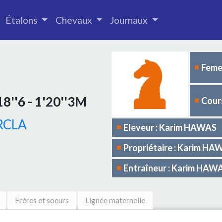
Étalons
Chevaux
Journaux
Femel
8''6 - 1'20''3M
Cours
ERCLA
Eleveur : Karim HAWAS
Propriétaire : Karim H
Entraîneur : Karim HAW
Frères et soeurs
Lignée maternelle