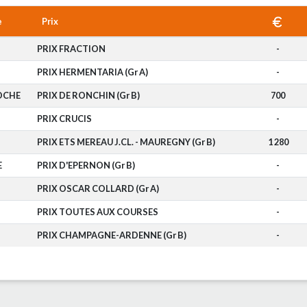
e
Prix
PRIX FRACTION
-
S
PRIX HERMENTARIA (Gr A)
-
OCHE
PRIX DE RONCHIN (Gr B)
700
S
PRIX CRUCIS
-
PRIX ETS MEREAU J.CL. - MAUREGNY (Gr B)
1 280
E
PRIX D'EPERNON (Gr B)
-
PRIX OSCAR COLLARD (Gr A)
-
PRIX TOUTES AUX COURSES
-
PRIX CHAMPAGNE-ARDENNE (Gr B)
-