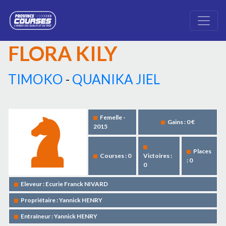
FLORA KILY
TIMOKO
-
QUANIKA JIEL
Femelle -
Gains : 0 €
2015
Places
Courses : 0
Victoires :
: 0
0
Eleveur : Ecurie Franck NIVARD
Propriétaire : Yannick HENRY
Entraîneur : Yannick HENRY