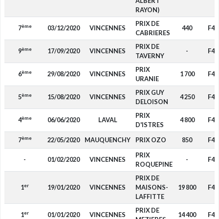
ALBERT
RAYON)
PRIX DE
ème
7
03/12/2020
VINCENNES
440
F4
CABRIERES
PRIX DE
ème
9
17/09/2020
VINCENNES
-
F4
TAVERNY
PRIX
ème
6
29/08/2020
VINCENNES
1 700
F4
URANIE
PRIX GUY
ème
5
15/08/2020
VINCENNES
4 250
F4
DELOISON
PRIX
ème
4
06/06/2020
LAVAL
4 800
F4
D'ISTRES
ème
7
22/05/2020
MAUQUENCHY
PRIX OZO
850
F4
PRIX
-
01/02/2020
VINCENNES
-
F4
ROQUEPINE
PRIX DE
er
1
19/01/2020
VINCENNES
MAISONS-
19 800
F4
LAFFITTE
PRIX DE
er
1
01/01/2020
VINCENNES
14 400
F4