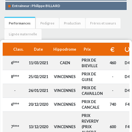
Entraîneur : Philippe BILLARD
Performances
Pedigree
Production
Frères et soeurs
Lignée maternelle
Class.
Date
Hippodrome
Prix
PRIX DE
ème
6
11/03/2021
CAEN
460
D4
BIEVILLE
PRIX DE
ème
8
25/02/2021
VINCENNES
-
D4
GUISE
PRIX DE
-
26/01/2021
VINCENNES
-
D4
CAVAILLON
PRIX DE
ème
6
20/12/2020
VINCENNES
740
F4
CANCALE
PRIX
REVERDY
ème
7
13/12/2020
VINCENNES
(PRIX
600
F4