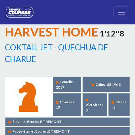
HARVEST HOME
1'12''8
COKTAIL JET
-
QUECHUA DE
CHARUE
Femelle -
Gains : 65 190 €
2017
Courses :
Places
Victoires :
17
: 1
3
Eleveur : Ecurie LE TREMONT
Propriétaire : Ecurie LE TREMONT