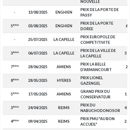
NOUVELLE
PRIX DE LA PORTE DE
-
13/08/2025
ENGHIEN
-
PASSY
PRIX DE LA PORTE
ème
5
03/08/2025
ENGHIEN
60
DOREE
PRIX EUROPOLE DE
-
25/07/2025
LA CAPELLE
-
COMPETITIVITE
PRIX DE LA VILLE DE
ème
3
06/07/2025
LA CAPELLE
3 7
LA CAPELLE
PRIX LA BELLE
ème
7
28/06/2025
AMIENS
25
D'ARMANCOURT
PRIX LIONEL
ème
8
28/05/2025
HYERES
-
GAZENGEL
GRAND PRIX DU
ème
5
17/05/2025
AMIENS
1 2
CONSERVATEUR
PRIX DU
ème
3
24/04/2025
REIMS
4 2
NABUCHODONOSOR
PRIX PMU "AU BON
ème
4
09/04/2025
REIMS
2 2
ACCUEIL"