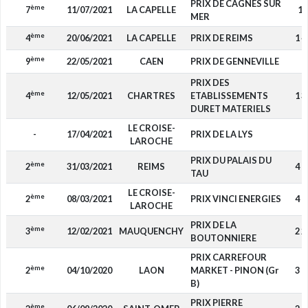
PRIX DE CAGNES SUR
ème
7
11/07/2021
LA CAPELLE
18
MER
ème
4
20/06/2021
LA CAPELLE
PRIX DE REIMS
1 4
ème
9
22/05/2021
CAEN
PRIX DE GENNEVILLE
-
PRIX DES
ème
4
12/05/2021
CHARTRES
ETABLISSEMENTS
1 3
DURET MATERIELS
LE CROISE-
-
17/04/2021
PRIX DE LA LYS
-
LAROCHE
PRIX DU PALAIS DU
ème
2
31/03/2021
REIMS
4 0
TAU
LE CROISE-
ème
2
08/03/2021
PRIX VINCI ENERGIES
4 0
LAROCHE
PRIX DE LA
ème
3
12/02/2021
MAUQUENCHY
2 2
BOUTONNIERE
PRIX CARREFOUR
ème
2
04/10/2020
LAON
MARKET - PINON (Gr
3 0
B)
PRIX PIERRE
ème