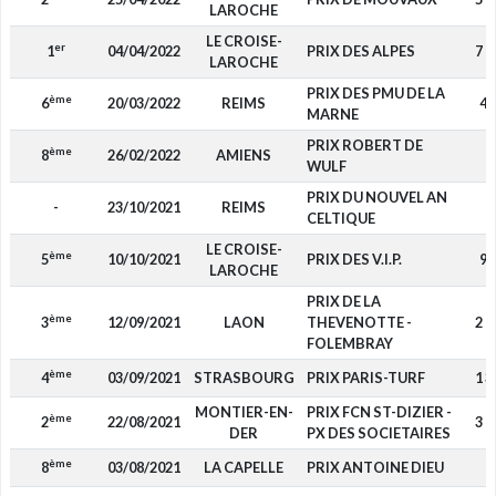
LAROCHE
LE CROISE-
er
1
04/04/2022
PRIX DES ALPES
7 6
LAROCHE
PRIX DES PMU DE LA
ème
6
20/03/2022
REIMS
40
MARNE
PRIX ROBERT DE
ème
8
26/02/2022
AMIENS
-
WULF
PRIX DU NOUVEL AN
-
23/10/2021
REIMS
-
CELTIQUE
LE CROISE-
ème
5
10/10/2021
PRIX DES V.I.P.
90
LAROCHE
PRIX DE LA
ème
3
12/09/2021
LAON
THEVENOTTE -
2 1
FOLEMBRAY
ème
4
03/09/2021
STRASBOURG
PRIX PARIS-TURF
1 3
MONTIER-EN-
PRIX FCN ST-DIZIER -
ème
2
22/08/2021
3 0
DER
PX DES SOCIETAIRES
ème
8
03/08/2021
LA CAPELLE
PRIX ANTOINE DIEU
-