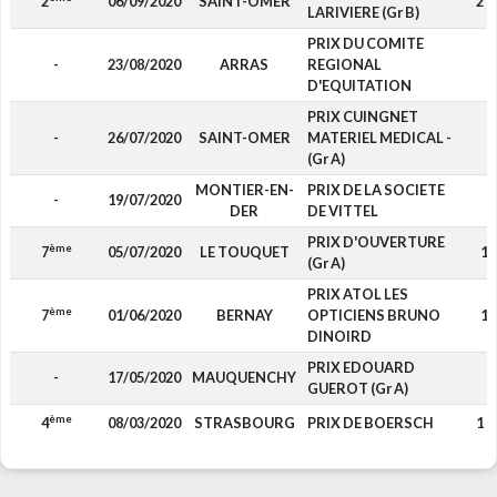
2
06/09/2020
SAINT-OMER
2 7
LARIVIERE (Gr B)
PRIX DU COMITE
-
23/08/2020
ARRAS
REGIONAL
-
D'EQUITATION
PRIX CUINGNET
-
26/07/2020
SAINT-OMER
MATERIEL MEDICAL -
-
(Gr A)
MONTIER-EN-
PRIX DE LA SOCIETE
-
19/07/2020
-
DER
DE VITTEL
PRIX D'OUVERTURE
ème
7
05/07/2020
LE TOUQUET
11
(Gr A)
PRIX ATOL LES
ème
7
01/06/2020
BERNAY
OPTICIENS BRUNO
12
DINOIRD
PRIX EDOUARD
-
17/05/2020
MAUQUENCHY
-
GUEROT (Gr A)
ème
4
08/03/2020
STRASBOURG
PRIX DE BOERSCH
1 0