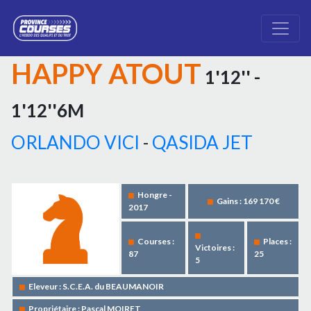
HAPPY ATOUT
1'12'' -
1'12''6M
ORLANDO VICI
-
QASIDA JET
Hongre -
Gains : 169 170 €
2017
Courses :
Places :
Victoires :
87
25
5
Eleveur : S.C.E.A. du BEAUMANOIR
Propriétaire : Pascal MOIRET