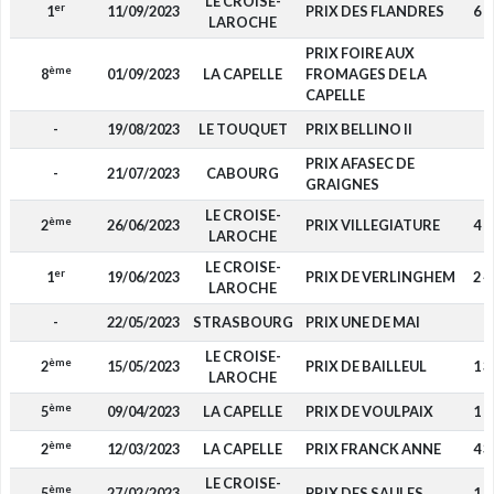
LE CROISE-
er
1
11/09/2023
PRIX DES FLANDRES
6 9
LAROCHE
PRIX FOIRE AUX
ème
8
01/09/2023
LA CAPELLE
FROMAGES DE LA
-
CAPELLE
-
19/08/2023
LE TOUQUET
PRIX BELLINO II
-
PRIX AFASEC DE
-
21/07/2023
CABOURG
-
GRAIGNES
LE CROISE-
ème
2
26/06/2023
PRIX VILLEGIATURE
4 7
LAROCHE
LE CROISE-
er
1
19/06/2023
PRIX DE VERLINGHEM
2 4
LAROCHE
-
22/05/2023
STRASBOURG
PRIX UNE DE MAI
-
LE CROISE-
ème
2
15/05/2023
PRIX DE BAILLEUL
1 3
LAROCHE
ème
5
09/04/2023
LA CAPELLE
PRIX DE VOULPAIX
1 0
ème
2
12/03/2023
LA CAPELLE
PRIX FRANCK ANNE
4 3
LE CROISE-
ème
5
27/02/2023
PRIX DES SAULES
1 0