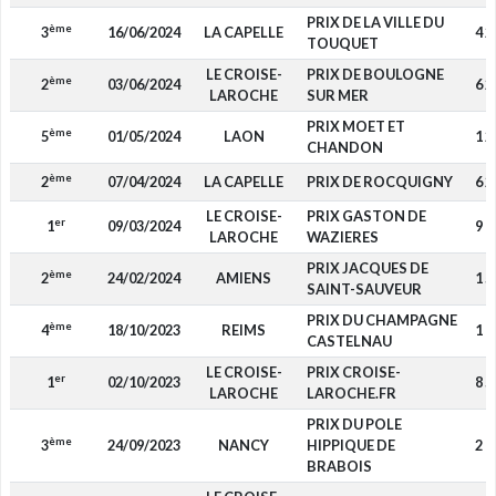
PRIX DE LA VILLE DU
ème
3
16/06/2024
LA CAPELLE
4 2
TOUQUET
LE CROISE-
PRIX DE BOULOGNE
ème
2
03/06/2024
6 2
LAROCHE
SUR MER
PRIX MOET ET
ème
5
01/05/2024
LAON
1 2
CHANDON
ème
2
07/04/2024
LA CAPELLE
PRIX DE ROCQUIGNY
6 2
LE CROISE-
PRIX GASTON DE
er
1
09/03/2024
9 9
LAROCHE
WAZIERES
PRIX JACQUES DE
ème
2
24/02/2024
AMIENS
1 5
SAINT-SAUVEUR
PRIX DU CHAMPAGNE
ème
4
18/10/2023
REIMS
1 6
CASTELNAU
LE CROISE-
PRIX CROISE-
er
1
02/10/2023
8 5
LAROCHE
LAROCHE.FR
PRIX DU POLE
ème
3
24/09/2023
NANCY
HIPPIQUE DE
2 9
BRABOIS