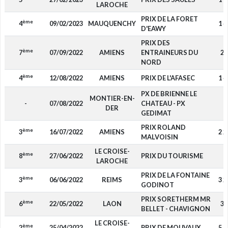
LAROCHE
PRIX DE LA FORET
ème
4
09/02/2023
MAUQUENCHY
1 4
D'EAWY
PRIX DES
ème
7
07/09/2022
AMIENS
ENTRAINEURS DU
22
NORD
ème
4
12/08/2022
AMIENS
PRIX DE L'AFASEC
1 4
PX DE BRIENNE LE
MONTIER-EN-
-
07/08/2022
CHATEAU - PX
-
DER
GEDIMAT
PRIX ROLAND
ème
3
16/07/2022
AMIENS
2 2
MALVOISIN
LE CROISE-
ème
8
27/06/2022
PRIX DU TOURISME
-
LAROCHE
PRIX DE LA FONTAINE
ème
3
06/06/2022
REIMS
3 2
GODINOT
PRIX SORETHERM MR
ème
6
22/05/2022
LAON
36
BELLET - CHAVIGNON
LE CROISE-
ème
2
25/04/2022
PRIX DE MOUVAUX
5 0