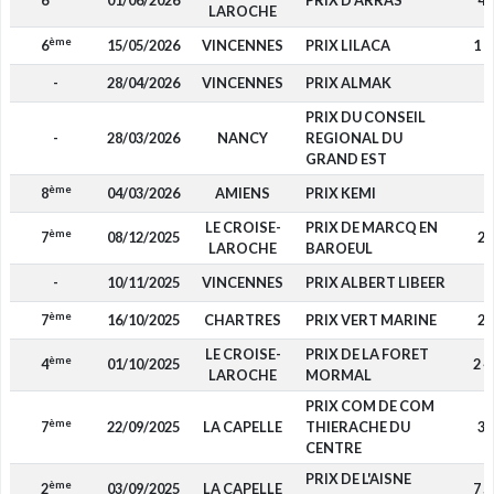
6
01/06/2026
PRIX D'ARRAS
46
LAROCHE
ème
6
15/05/2026
VINCENNES
PRIX LILACA
1 0
-
28/04/2026
VINCENNES
PRIX ALMAK
-
PRIX DU CONSEIL
-
28/03/2026
NANCY
REGIONAL DU
-
GRAND EST
ème
8
04/03/2026
AMIENS
PRIX KEMI
-
LE CROISE-
PRIX DE MARCQ EN
ème
7
08/12/2025
25
LAROCHE
BAROEUL
-
10/11/2025
VINCENNES
PRIX ALBERT LIBEER
-
ème
7
16/10/2025
CHARTRES
PRIX VERT MARINE
29
LE CROISE-
PRIX DE LA FORET
ème
4
01/10/2025
2 4
LAROCHE
MORMAL
PRIX COM DE COM
ème
7
22/09/2025
LA CAPELLE
THIERACHE DU
35
CENTRE
PRIX DE L'AISNE
ème
2
03/09/2025
LA CAPELLE
7 5