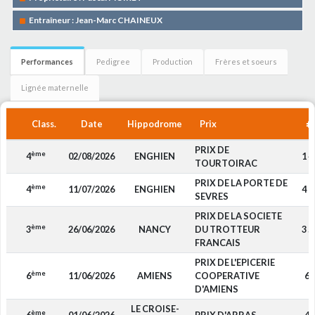
Entraîneur : Jean-Marc CHAINEUX
Performances
Pedigree
Production
Frères et soeurs
Lignée maternelle
Class.
Date
Hippodrome
Prix
PRIX DE
ème
4
02/08/2026
ENGHIEN
1 4
TOURTOIRAC
PRIX DE LA PORTE DE
ème
4
11/07/2026
ENGHIEN
4 7
SEVRES
PRIX DE LA SOCIETE
ème
3
26/06/2026
NANCY
DU TROTTEUR
3 5
FRANCAIS
PRIX DE L'EPICERIE
ème
6
11/06/2026
AMIENS
COOPERATIVE
60
D'AMIENS
LE CROISE-
ème