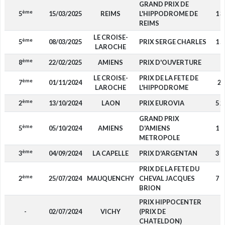
GRAND PRIX DE
ème
5
15/03/2025
REIMS
L'HIPPODROME DE
1 3
REIMS
LE CROISE-
ème
5
08/03/2025
PRIX SERGE CHARLES
1 5
LAROCHE
ème
8
22/02/2025
AMIENS
PRIX D'OUVERTURE
-
LE CROISE-
PRIX DE LA FETE DE
ème
7
01/11/2024
28
LAROCHE
L'HIPPODROME
ème
2
13/10/2024
LAON
PRIX EUROVIA
5 2
GRAND PRIX
ème
5
05/10/2024
AMIENS
D'AMIENS
1 1
METROPOLE
ème
3
04/09/2024
LA CAPELLE
PRIX D'ARGENTAN
3 7
PRIX DE LA FETE DU
ème
2
25/07/2024
MAUQUENCHY
CHEVAL JACQUES
7 0
BRION
PRIX HIPPOCENTER
-
02/07/2024
VICHY
(PRIX DE
-
CHATELDON)