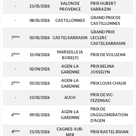
SALON DE
PRIX HUBERT
-
21/05/2026
PROVENCE
SARRAZIN
GRAND PRIX DE
-
08/05/2026
CASTILLONNES
CASTILLONNES
GRAND PRIX
ème
7
03/05/2026
CASTELSARRASIN
LECLERC
CASTELSARRASIN
MARSEILLE (A
ème
2
15/04/2026
PRIX DE VOLUZAN
1
BORELY)
AGEN-LA
PRIX BELINA
-
02/04/2026
GARENNE
JOSSELYN
AGEN-LA
ème
2
01/03/2026
PRIX LOUIS CHAUX
5
GARENNE
PRIX DE VIC-
-
21/02/2026
AUCH
FEZENSAC
PRIX DE
AGEN-LA
ème
6
09/02/2026
L'AGGLOMERATION
GARENNE
D'AGEN
CAGNES-SUR-
ème
4
21/01/2026
PRIX RASTEL BIHAN
2
MER