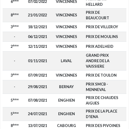
ème
6
07/02/2022
VINCENNES
HELLARD
PRIX DE
ème
8
21/01/2022
VINCENNES
BEAUCOURT
ème
3
18/12/2021
VINCENNES
PRIX DE VILLEROY
4
-
06/12/2021
VINCENNES
PRIX DE MOULINS
ème
2
12/11/2021
VINCENNES
PRIX ADELHEID
8
GRAND PRIX
-
01/11/2021
LAVAL
ANDRE DE LA
VAISSIERE
ème
3
07/09/2021
VINCENNES
PRIX DE TOULON
4
PRIX SMCB -
-
29/08/2021
BERNAY
MENNEVAL
PRIX DE CHAUDES
ème
5
07/08/2021
ENGHIEN
1
AIGUES
PRIX DE LA PLACE
ème
5
24/07/2021
ENGHIEN
1
D'IENA
ème
8
13/07/2021
CABOURG
PRIX DES PIVOINES