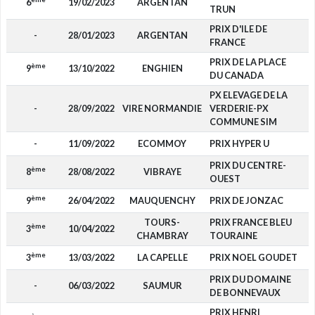
6
19/02/2023
ARGENTAN
TRUN
PRIX D'ILE DE
-
28/01/2023
ARGENTAN
FRANCE
PRIX DE LA PLACE
ème
9
13/10/2022
ENGHIEN
DU CANADA
PX ELEVAGE DE LA
-
28/09/2022
VIRE NORMANDIE
VERDERIE-PX
COMMUNE SIM
-
11/09/2022
ECOMMOY
PRIX HYPER U
PRIX DU CENTRE-
ème
8
28/08/2022
VIBRAYE
OUEST
ème
9
26/04/2022
MAUQUENCHY
PRIX DE JONZAC
TOURS-
PRIX FRANCE BLEU
ème
3
10/04/2022
2
CHAMBRAY
TOURAINE
ème
3
13/03/2022
LA CAPELLE
PRIX NOEL GOUDET
2
PRIX DU DOMAINE
-
06/03/2022
SAUMUR
DE BONNEVAUX
PRIX HENRI