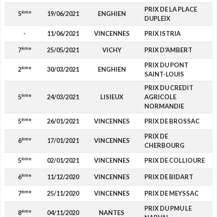
PRIX DE LA PLACE
ème
5
19/06/2021
ENGHIEN
2
DUPLEIX
-
11/06/2021
VINCENNES
PRIX ISTRIA
ème
7
25/05/2021
VICHY
PRIX D'AMBERT
PRIX DU PONT
ème
2
30/03/2021
ENGHIEN
8
SAINT-LOUIS
PRIX DU CREDIT
ème
5
24/03/2021
LISIEUX
AGRICOLE
1
NORMANDIE
ème
5
26/01/2021
VINCENNES
PRIX DE BROSSAC
1
PRIX DE
ème
6
17/01/2021
VINCENNES
CHERBOURG
ème
5
02/01/2021
VINCENNES
PRIX DE COLLIOURE
1
ème
6
11/12/2020
VINCENNES
PRIX DE BIDART
ème
7
25/11/2020
VINCENNES
PRIX DE MEYSSAC
PRIX DU PMU LE
ème
8
04/11/2020
NANTES