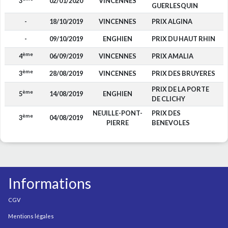
3
02/01/2020
VINCENNES
4
GUERLESQUIN
-
18/10/2019
VINCENNES
PRIX ALGINA
-
09/10/2019
ENGHIEN
PRIX DU HAUT RHIN
ème
4
06/09/2019
VINCENNES
PRIX AMALIA
2
ème
3
28/08/2019
VINCENNES
PRIX DES BRUYERES
4
PRIX DE LA PORTE
ème
5
14/08/2019
ENGHIEN
1
DE CLICHY
NEUILLE-PONT-
PRIX DES
ème
3
04/08/2019
1
PIERRE
BENEVOLES
Informations
CGV
Mentions légales