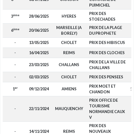
PUIMICHEL
PRIX DES
ème
3
28/06/2025
HYERES
2
STOECHADES
MARSEILLE (A
PRIX DE LA PLAGE
ème
6
20/06/2025
BORELY)
DU PROPHETE
-
13/05/2025
CHOLET
PRIX DES HIBISCUS
-
16/04/2025
REIMS
PRIX DES CLOCHES
PRIX DE LA VILLE DE
-
23/03/2025
CHALLANS
CHALLANS
-
02/03/2025
CHOLET
PRIX DES PENSEES
PRIX MOET ET
er
1
09/12/2024
AMIENS
13
CHANDON
PRIX OFFICE DE
TOURISME
-
22/11/2024
MAUQUENCHY
NORMANDIE CAUX
V
PRIX DES
-
14/11/2024
REIMS
NOUVEAUX