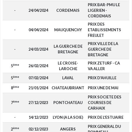
PRIX BAR-PMU LE
-
24/04/2024
CORDEMAIS
LIGERIEN -
CORDEMAIS
PRIX DES
-
04/04/2024
MAUQUENCHY
ETABLISSEMENTS
FREULET
PRIX VILLE DE LA
LA GUERCHE DE
-
24/03/2024
GUERCHE DE
BRETAGNE
BRETAGNE
LE CROISE-
PRIX ZETURF - CA
ème
5
26/02/2024
1
LAROCHE
VA ALLER
ème
5
07/02/2024
LAVAL
PRIX D'AHUILLE
1
ème
8
21/01/2024
CHATEAUBRIANT
PRIX UNE DE MAI
PRIX SOCIETE DES
ème
7
27/12/2023
PONTCHATEAU
COURSES DE
CARHAIX
-
14/12/2023
LYON (A LA SOIE)
PRIX DE L'ESTUAIRE
PRIX GENERAL DU
ème
2
02/12/2023
ANGERS
4