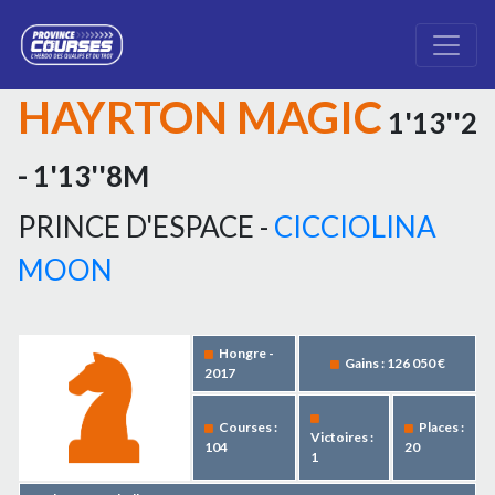
HAYRTON MAGIC
1'13''2
- 1'13''8M
PRINCE D'ESPACE -
CICCIOLINA
MOON
Hongre -
Gains : 126 050 €
2017
Courses :
Places :
Victoires :
104
20
1