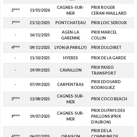
CAGNES-SUR-
PRIX ROGER
ème
3
11/01/2026
1
MER
CERAN-MAILLARD
ème
7
21/12/2025
PONTCHATEAU
PRIX LOIC SEROUX
AGEN-LA
PRIX MARCEL
-
16/11/2025
GARENNE
COLLIN
ème
4
09/11/2025
LYON (A PARILLY)
PRIX DU LOIRET
1
-
11/10/2025
HYERES
PRIX DE LA GARDE
PRIX PASEO
-
19/09/2025
CAVAILLON
TRANSPORT
PRIX EDOUARD
-
07/09/2025
CARPENTRAS
RODRIGUEZ
CAGNES-SUR-
ème
3
11/08/2025
PRIX COCO BEACH
1
MER
PRIX DU PAYS DES
CAGNES-SUR-
ème
9
19/07/2025
PAILLONS (PRIX
MER
D'AURON)
PRIX DE LA
ème
6
06/07/2025
ORAISON
COMMUNE DE