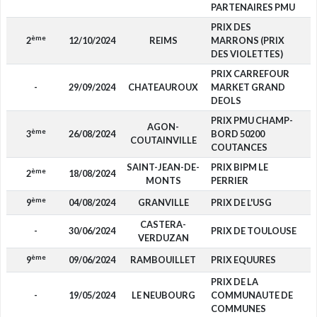
PARTENAIRES PMU
PRIX DES
ème
2
12/10/2024
REIMS
MARRONS (PRIX
4
DES VIOLETTES)
PRIX CARREFOUR
-
29/09/2024
CHATEAUROUX
MARKET GRAND
DEOLS
PRIX PMU CHAMP-
AGON-
ème
3
26/08/2024
BORD 50200
3
COUTAINVILLE
COUTANCES
SAINT-JEAN-DE-
PRIX BIPM LE
ème
2
18/08/2024
5
MONTS
PERRIER
ème
9
04/08/2024
GRANVILLE
PRIX DE L'USG
CASTERA-
-
30/06/2024
PRIX DE TOULOUSE
VERDUZAN
ème
9
09/06/2024
RAMBOUILLET
PRIX EQUURES
PRIX DE LA
-
19/05/2024
LE NEUBOURG
COMMUNAUTE DE
COMMUNES