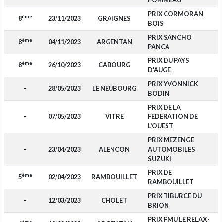
POMMEAU
PRIX CORMORAN
ème
8
23/11/2023
GRAIGNES
BOIS
PRIX SANCHO
ème
8
04/11/2023
ARGENTAN
PANCA
PRIX DU PAYS
ème
8
26/10/2023
CABOURG
D'AUGE
PRIX YVONNICK
-
28/05/2023
LE NEUBOURG
BODIN
PRIX DE LA
-
07/05/2023
VITRE
FEDERATION DE
L'OUEST
PRIX MEZENGE
-
23/04/2023
ALENCON
AUTOMOBILES
SUZUKI
PRIX DE
ème
5
02/04/2023
RAMBOUILLET
1
RAMBOUILLET
PRIX TIBURCE DU
-
12/03/2023
CHOLET
BRION
PRIX PMU LE RELAX-
ème