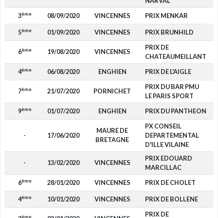
NARVAL
ème
3
08/09/2020
VINCENNES
PRIX MENKAR
4
ème
5
01/09/2020
VINCENNES
PRIX BRUNHILD
1
PRIX DE
ème
6
19/08/2020
VINCENNES
CHATEAUMEILLANT
ème
4
06/08/2020
ENGHIEN
PRIX DE L'AIGLE
2
PRIX DU BAR PMU
ème
7
21/07/2020
PORNICHET
LE PARIS SPORT
ème
9
01/07/2020
ENGHIEN
PRIX DU PANTHEON
PX CONSEIL
MAURE DE
-
17/06/2020
DEPARTEMENTAL
BRETAGNE
D'ILLE VILAINE
PRIX EDOUARD
-
13/02/2020
VINCENNES
MARCILLAC
ème
6
28/01/2020
VINCENNES
PRIX DE CHOLET
ème
4
10/01/2020
VINCENNES
PRIX DE BOLLENE
2
PRIX DE
ème