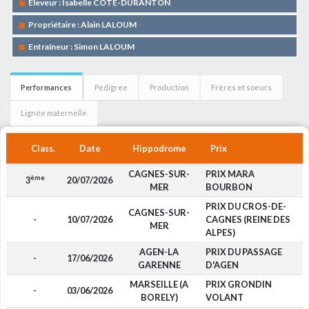
Eleveur : Isabelle COTE-DURANTON
Propriétaire : Alain LALOUM
Entraîneur : Simon LALOUM
Performances
Pedigree
Production
Frères et soeurs
Lignée maternelle
Class.
Date
Hippodrome
Prix
CAGNES-SUR-
PRIX MARA
ème
3
20/07/2026
1
MER
BOURBON
PRIX DU CROS-DE-
CAGNES-SUR-
-
10/07/2026
CAGNES (REINE DES
MER
ALPES)
AGEN-LA
PRIX DU PASSAGE
-
17/06/2026
GARENNE
D'AGEN
MARSEILLE (A
PRIX GRONDIN
-
03/06/2026
BORELY)
VOLANT