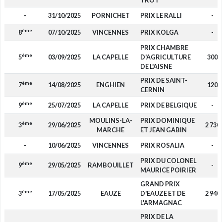
TROT
-
31/10/2025
PORNICHET
PRIX LE RALLI
-
ème
8
07/10/2025
VINCENNES
PRIX KOLGA
-
PRIX CHAMBRE
ème
5
03/09/2025
LA CAPELLE
D'AGRICULTURE
300
DE L'AISNE
PRIX DE SAINT-
ème
7
14/08/2025
ENGHIEN
120
CERNIN
ème
9
25/07/2025
LA CAPELLE
PRIX DE BELGIQUE
-
MOULINS-LA-
PRIX DOMINIQUE
ème
3
29/06/2025
2 730
MARCHE
ET JEAN GABIN
-
10/06/2025
VINCENNES
PRIX ROSALIA
-
PRIX DU COLONEL
ème
9
29/05/2025
RAMBOUILLET
-
MAURICE POIRIER
GRAND PRIX
ème
3
17/05/2025
EAUZE
D'EAUZE ET DE
2 940
L'ARMAGNAC
PRIX DE LA