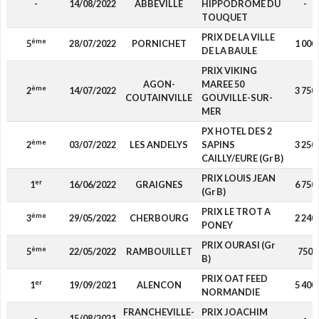
-
14/08/2022
ABBEVILLE
HIPPODROME DU
-
TOUQUET
PRIX DE LA VILLE
ème
5
28/07/2022
PORNICHET
1 000
DE LA BAULE
PRIX VIKING
AGON-
MAREE 50
ème
2
14/07/2022
3 750
COUTAINVILLE
GOUVILLE-SUR-
MER
PX HOTEL DES 2
ème
2
03/07/2022
LES ANDELYS
SAPINS
3 250
CAILLY/EURE (Gr B)
PRIX LOUIS JEAN
er
1
16/06/2022
GRAIGNES
6 750
(Gr B)
PRIX LE TROT A
ème
3
29/05/2022
CHERBOURG
2 240
PONEY
PRIX OURASI (Gr
ème
5
22/05/2022
RAMBOUILLET
750
B)
PRIX OAT FEED
er
1
19/09/2021
ALENCON
5 400
NORMANDIE
FRANCHEVILLE-
PRIX JOACHIM
-
15/08/2021
-