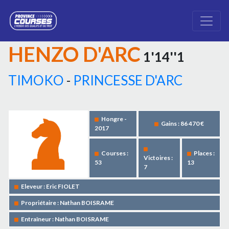
HENZO D'ARC
1'14''1
TIMOKO
-
PRINCESSE D'ARC
Hongre -
Gains : 86 470 €
2017
Courses :
Places :
Victoires :
53
13
7
Eleveur : Eric FIOLET
Propriétaire : Nathan BOISRAME
Entraîneur : Nathan BOISRAME