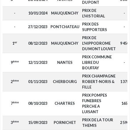
DU PONT
PRIX DE
-
10/01/2024
MAUQUENCHY
-
L'HISTORIAL
PRIX DES
-
27/12/2023
PONTCHATEAU
-
SUPPORTERS
PRIX DE
er
1
08/12/2023
MAUQUENCHY
L'HIPPODROME
9 450
DU MONT LOUVET
PRIX COMMUNE
ème
9
12/11/2023
NANTES
LIBRE DU
-
BOUFFAY
PRIX CHAMPAGNE
ème
2
01/11/2023
CHERBOURG
ROBERT-NORIS &
1 375
FILLE
PRIX POMPES
FUNEBRES
ème
7
08/10/2023
CHARTRES
165
PERCHE A
LUISANT
PRIX DE LA TOUR
ème
3
15/09/2023
PORNICHET
2 590
THEMIS