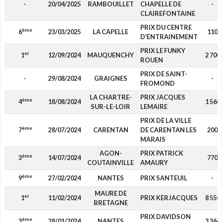
-
20/04/2025
RAMBOUILLET
CHAPELLE DE
-
CLAIREFONTAINE
PRIX DU CENTRE
ème
6
23/03/2025
LA CAPELLE
110
D'ENTRAINEMENT
PRIX LE FUNKY
er
1
12/09/2024
MAUQUENCHY
2 700
ROUEN
PRIX DE SAINT-
-
29/08/2024
GRAIGNES
-
FROMOND
LA CHARTRE-
PRIX JACQUES
ème
4
18/08/2024
1 560
SUR-LE-LOIR
LEMAIRE
PRIX DE LA VILLE
ème
7
28/07/2024
CARENTAN
DE CARENTAN LES
200
MARAIS
AGON-
PRIX PATRICK
ème
3
14/07/2024
770
COUTAINVILLE
AMAURY
ème
9
27/02/2024
NANTES
PRIX SANTEUIL
-
MAURE DE
er
1
11/02/2024
PRIX KERJACQUES
8 550
BRETAGNE
PRIX DAVIDSON
ème
3
28/01/2024
NANTES
3 360