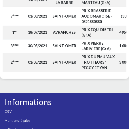
LA BARRE
MARTEAU (Gr A)
PRIX BRASSERIE
ème
7
01/08/2021
SAINT-OMER
AUDOMAROISE -
130
0321880880
PRIX EQUI DISTRI
er
1
18/07/2021
AVRANCHES
4 950
(Gr A)
PRIX PIERRE
ème
3
30/05/2021
SAINT-OMER
1 680
LARIVIERE (Gr A)
PRIX DU PMU "AUX
ème
2
01/05/2021
SAINT-OMER
TROTTEURS"
3 000
PEGGY ET YAN
Informations
CGV
Mentions légales