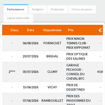
Performances
Pedigree
Production
Frères et soeurs
Lignée maternelle
Class.
Date
Hippodrome
Prix
PRIX NINON
-
06/08/2026
PORNICHET
TENNIS CLUB -
-
PRIX HIPPOMAT
PRIX OPTIQUE
-
20/07/2026
BREHAL
-
DES SALINES
GARAGE
PECHOUX -
ème
2
05/07/2026
CLUNY
4 500
CONSEIL DU
CHEVAL BFC
PRIX DE
-
15/06/2026
VICHY
-
DESERTINES
PRIX DES
-
07/06/2026
RAMBOUILLET
PASSIONNES DU
-