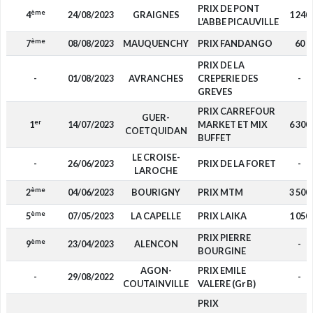
PRIX DE PONT
ème
4
24/08/2023
GRAIGNES
1 240
L'ABBE PICAUVILLE
ème
7
08/08/2023
MAUQUENCHY
PRIX FANDANGO
60
PRIX DE LA
-
01/08/2023
AVRANCHES
CREPERIE DES
-
GREVES
PRIX CARREFOUR
GUER-
er
1
14/07/2023
MARKET ET MIX
6 300
COETQUIDAN
BUFFET
LE CROISE-
-
26/06/2023
PRIX DE LA FORET
-
LAROCHE
ème
2
04/06/2023
BOURIGNY
PRIX MTM
3 500
ème
5
07/05/2023
LA CAPELLE
PRIX LAIKA
1 050
PRIX PIERRE
ème
9
23/04/2023
ALENCON
-
BOURGINE
AGON-
PRIX EMILE
-
29/08/2022
-
COUTAINVILLE
VALERE (Gr B)
PRIX