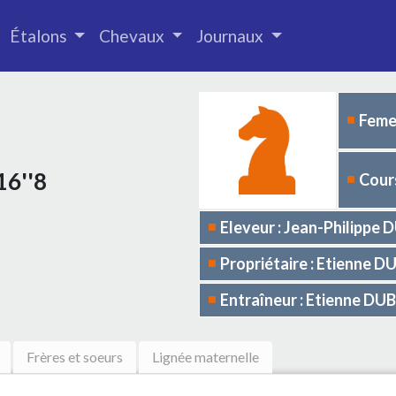
Étalons
Chevaux
Journaux
Femel
16''8
Cours
Eleveur : Jean-Philippe
Propriétaire : Etienne 
Entraîneur : Etienne DU
Frères et soeurs
Lignée maternelle