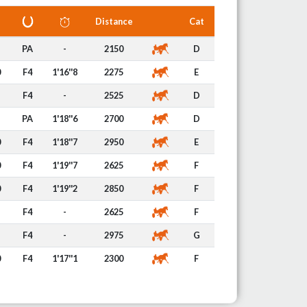
Distance
Cat
PA
-
2150
D
0
F4
1'16''8
2275
E
F4
-
2525
D
PA
1'18''6
2700
D
0
F4
1'18''7
2950
E
0
F4
1'19''7
2625
F
0
F4
1'19''2
2850
F
F4
-
2625
F
F4
-
2975
G
0
F4
1'17''1
2300
F