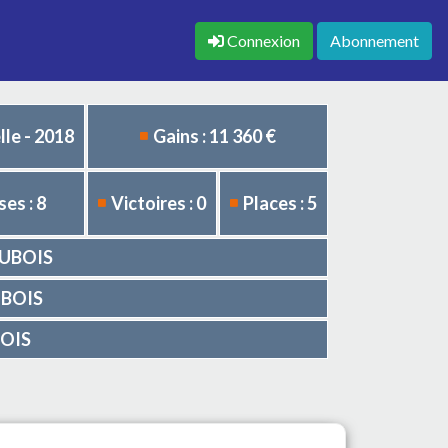
Connexion
Abonnement
le - 2018
Gains : 11 360 €
es : 8
Victoires : 0
Places : 5
 DUBOIS
DUBOIS
BOIS