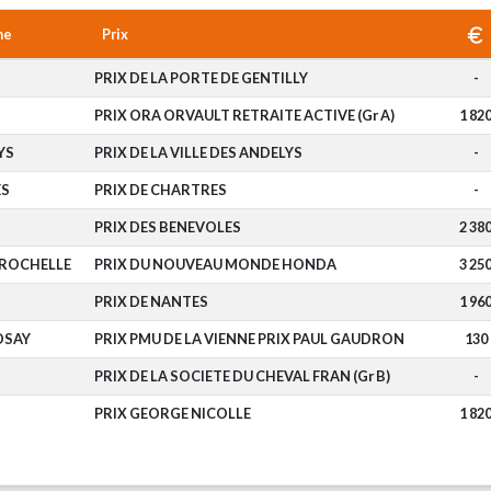
me
Prix
N
PRIX DE LA PORTE DE GENTILLY
-
PRIX ORA ORVAULT RETRAITE ACTIVE (Gr A)
1 82
YS
PRIX DE LA VILLE DES ANDELYS
-
ES
PRIX DE CHARTRES
-
PRIX DES BENEVOLES
2 38
 ROCHELLE
PRIX DU NOUVEAU MONDE HONDA
3 25
PRIX DE NANTES
1 96
OSAY
PRIX PMU DE LA VIENNE PRIX PAUL GAUDRON
130
PRIX DE LA SOCIETE DU CHEVAL FRAN (Gr B)
-
PRIX GEORGE NICOLLE
1 82