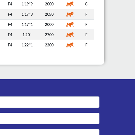
F4
1'19''9
2000
G
F4
1'17''8
2050
F
F4
1'17''1
2000
F
F4
1'20''
2700
F
F4
1'22''1
2200
F