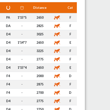
Distance
Cat
PA
1'15''5
2650
F
DA
-
2825
F
D4
-
3025
F
D4
1'14''7
2650
E
D4
-
3225
F
D4
-
2775
F
D4
1'15''4
2650
E
F4
-
2000
D
F4
-
2875
F
F4
-
2700
D
D4
-
2775
F
D4
-
2750
D