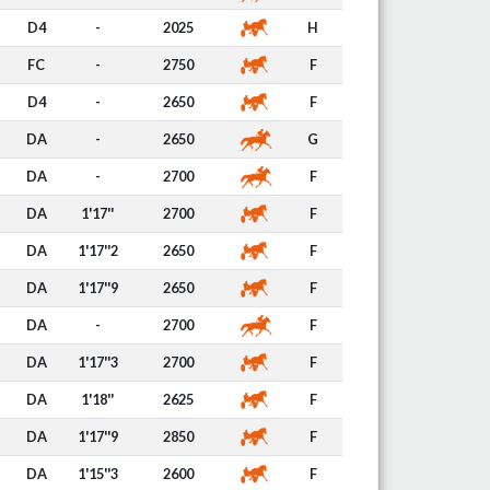
D4
-
2025
H
FC
-
2750
F
D4
-
2650
F
DA
-
2650
G
DA
-
2700
F
DA
1'17''
2700
F
DA
1'17''2
2650
F
DA
1'17''9
2650
F
DA
-
2700
F
DA
1'17''3
2700
F
DA
1'18''
2625
F
DA
1'17''9
2850
F
DA
1'15''3
2600
F