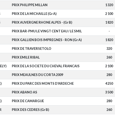
PRIX PHILIPPE MILLAN
1 320
S
PRIX DE LA MICHAILLE (Gr A)
2 100
S
PRIX AUVERGNE RHONE ALPES - (Gr B)
1 820
PRIX BAR-PMU LE VINGT CENT EAU / LE SMIL
-
PRIX GALLIEN BOIS IMPREGNES - RON (Gr A)
1 820
PRIX DE TRAVERSETOLO
320
PRIX EMILE RIBAL
260
ELY)
PRIX DE LA SOCIETE DU CHEVAL FRANCAIS
2 100
PRIX MEAULNES DU CORTA 2009
280
)
PRIX DU PARC DES MONTS D'ARDECHE
4 250
PRIX ABANO AS
3 500
)
PRIX DE CAMARGUE
280
R
PRIX DES CEDRES (Gr B)
260