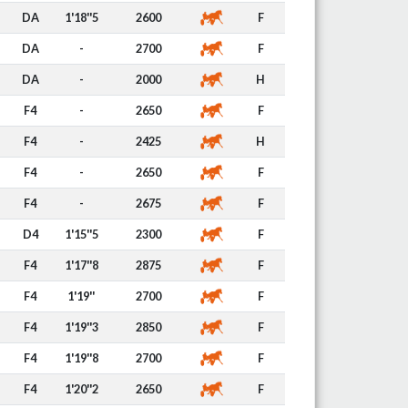
DA
1'18''5
2600
F
DA
-
2700
F
DA
-
2000
H
F4
-
2650
F
F4
-
2425
H
F4
-
2650
F
F4
-
2675
F
D4
1'15''5
2300
F
F4
1'17''8
2875
F
F4
1'19''
2700
F
F4
1'19''3
2850
F
F4
1'19''8
2700
F
F4
1'20''2
2650
F