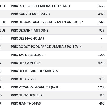
TET
PRIX IAD ELODIE ET MICKAEL HURTADO
3 625
PRIX GABRIEL MOLIMARD
4 125
RGUE
PRIX DU BAR-TABAC-RESTAURANT "L'ANCHOIS"
7 425
RGUE
PRIX DE SAINT-ANTOINE
975
)
PRIX DES MAGNOLIAS
-
)
PRIX BOOST-PX DU PARC DU MARAIS POITEVIN
-
PRIX JAG DE BELLOUET
1 200
R
PRIX DES CAMELIAS
4 250
)
PRIX DE LA PLAINE DES MAURES
-
)
PRIX DES GRIVES
170
AL
PRIX VOYAGES GIRARDOT (Gr B )
1 200
Y)
PRIX DU DOUBS (Gr B)
150
R
PRIX JEAN THOMAS
400