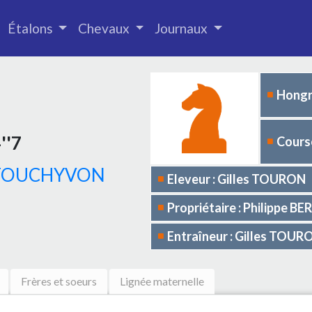
Étalons
Chevaux
Journaux
Hongr
''7
Course
 TOUCHYVON
Eleveur : Gilles TOURON
Propriétaire : Philippe BE
Entraîneur : Gilles TOUR
Frères et soeurs
Lignée maternelle