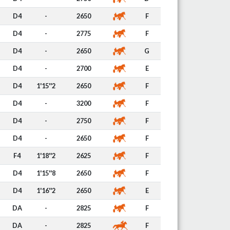
D4
-
2650
F
D4
-
2775
F
D4
-
2650
G
D4
-
2700
E
D4
1'15''2
2650
F
D4
-
3200
F
D4
-
2750
F
D4
-
2650
F
F4
1'18''2
2625
F
D4
1'15''8
2650
F
D4
1'16''2
2650
E
DA
-
2825
F
DA
-
2825
F