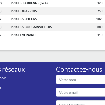
Y)
PRIX DE LA BRENNE (Gr A)
120
)
PRIX DU BARROIS
750
R
PRIX DES EPICEAS
1 820
)
PRIX DES BOUGAINVILLIERS
880
NCE
PRIX LE VEINARD
110
 réseaux
Contactez-nous
ook
r