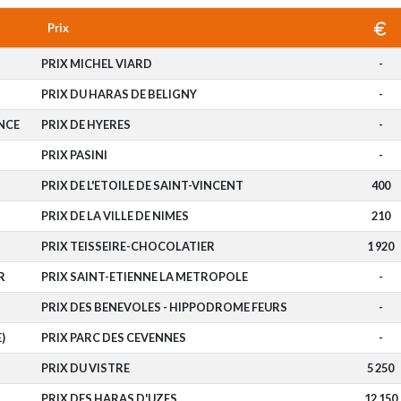
Prix
PRIX MICHEL VIARD
-
PRIX DU HARAS DE BELIGNY
-
NCE
PRIX DE HYERES
-
PRIX PASINI
-
PRIX DE L'ETOILE DE SAINT-VINCENT
400
PRIX DE LA VILLE DE NIMES
210
PRIX TEISSEIRE-CHOCOLATIER
1 920
R
PRIX SAINT-ETIENNE LA METROPOLE
-
PRIX DES BENEVOLES - HIPPODROME FEURS
-
)
PRIX PARC DES CEVENNES
-
PRIX DU VISTRE
5 250
PRIX DES HARAS D'UZES
12 150