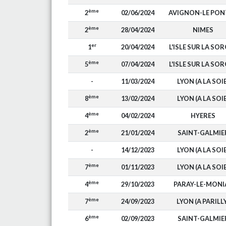
ème
2
02/06/2024
AVIGNON-LE PON
ème
2
28/04/2024
NIMES
er
1
20/04/2024
L'ISLE SUR LA SO
ème
5
07/04/2024
L'ISLE SUR LA SO
-
11/03/2024
LYON (A LA SOIE
ème
8
13/02/2024
LYON (A LA SOIE
ème
4
04/02/2024
HYERES
ème
2
21/01/2024
SAINT-GALMIE
-
14/12/2023
LYON (A LA SOIE
ème
7
01/11/2023
LYON (A LA SOIE
ème
4
29/10/2023
PARAY-LE-MONI
ème
7
24/09/2023
LYON (A PARILL
ème
6
02/09/2023
SAINT-GALMIE