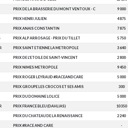
PRIX DE LA BRASSERIE DU MONT VENTOUX - C
9 000
PRIX HENRI JULIEN
4 875
PRIX ANAIS CONSTANTIN
7 875
S
PRIX ALP ARROSAGE - PRIX DU TILLET
5 750
R
PRIX SAINT ETIENNE LA METROPOLE
3 640
PRIX DE L'ETOILE DE SAINT-VINCENT
2 800
PRIX NIMES METROPOLE
9 450
PRIX ROGER LEYRAUD #RACEANDCARE
5 000
PRIX GROUPE LES CROCOS ET SES AMIS
300
PRIX DU DOMAINE LOLICE
5 000
R
PRIX FRANCE BLEU (DAHLIAS)
10 350
PRIX DU CHATEAU DE LA RENAISSANCE
2 240
PRIX #RACE AND CARE
-