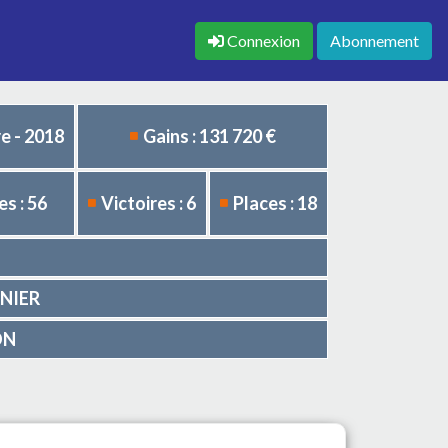
Connexion
Abonnement
e - 2018
Gains : 131 720 €
s : 56
Victoires : 6
Places : 18
RNIER
ON