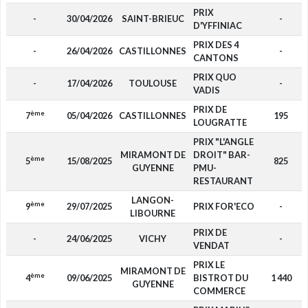
PRIX
-
30/04/2026
SAINT-BRIEUC
-
D'YFFINIAC
PRIX DES 4
-
26/04/2026
CASTILLONNES
-
CANTONS
PRIX QUO
-
17/04/2026
TOULOUSE
-
VADIS
PRIX DE
ème
7
05/04/2026
CASTILLONNES
195
LOUGRATTE
PRIX "L'ANGLE
MIRAMONT DE
DROIT" BAR-
ème
5
15/08/2025
825
GUYENNE
PMU-
RESTAURANT
LANGON-
ème
9
29/07/2025
PRIX FOR'ECO
-
LIBOURNE
PRIX DE
-
24/06/2025
VICHY
-
VENDAT
PRIX LE
MIRAMONT DE
ème
4
09/06/2025
BISTROT DU
1 440
GUYENNE
COMMERCE