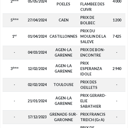
ème
2
05/05/2024
4 000
POELES
FLAMBEE DES
CUIVR
PRIX DE
ème
5
27/04/2024
CAEN
1 200
BOLBEC
PRIX DU
er
1
01/04/2024
CASTILLONNES
MOULIN DE LA
7 425
SALEVE
AGEN-LA
PRIX DE BON-
-
04/03/2024
-
GARENNE
ENCONTRE
PRIX
AGEN-LA
ème
3
12/02/2024
ESPERANZA
2 940
GARENNE
IDOLE
PRIX DES
-
02/02/2024
TOULOUSE
-
OEILLETS
PRIX GERARD-
AGEN-LA
-
21/01/2024
ELIE
-
GARENNE
SABATHIER
GRENADE-SUR-
PRIX FRANCIS
-
17/12/2023
-
GARONNE
TREICH (Gr A)
PRIX DE