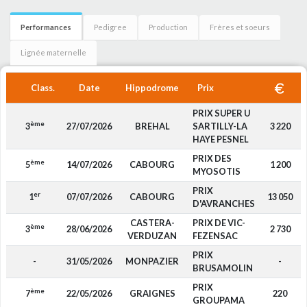
Performances
Pedigree
Production
Frères et soeurs
Lignée maternelle
Class.
Date
Hippodrome
Prix
PRIX SUPER U
ème
3
27/07/2026
BREHAL
SARTILLY-LA
3 220
HAYE PESNEL
PRIX DES
ème
5
14/07/2026
CABOURG
1 200
MYOSOTIS
PRIX
er
1
07/07/2026
CABOURG
13 050
D'AVRANCHES
CASTERA-
PRIX DE VIC-
ème
3
28/06/2026
2 730
VERDUZAN
FEZENSAC
PRIX
-
31/05/2026
MONPAZIER
-
BRUSAMOLIN
PRIX
ème
7
22/05/2026
GRAIGNES
220
GROUPAMA