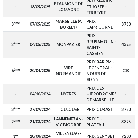
PRIX MARIUS
BEAUMONT DE
-
18/05/2025
ET JOSEPH
-
LOMAGNE
FERBEYRE
MARSEILLE (A
PRIX
ème
3
07/05/2025
3 780
BORELY)
CAPRICORNE
PRIX
BRUSAMOLIN -
ème
2
04/05/2025
MONPAZIER
4 375
SAINT-
CASSIEN
PRIX BAR PMU
VIRE
LE CENTRAL -
ème
6
20/04/2025
310
NORMANDIE
NOUES DE
SIENN
PRIX DES
-
04/10/2024
HYERES
HIPPODROMES
-
DE MARSEILLE
ème
3
27/09/2024
TOULOUSE
PRIX OURASI
3 780
LANNEMEZAN-
PRIX DU
ème
2
21/08/2024
3 875
VIC BIGORRE
PLATEAU
VILLENEUVE-
er
1
18/08/2024
PRIX GENYBET
7 200