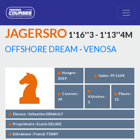
JAGERSRO
1'16''3 - 1'13''4M
OFFSHORE DREAM
-
VENOSA
Hongre -
Gains : 95 110 €
2019
Courses :
Places :
Victoires :
39
13
5
Eleveur : Sébastien ERNAULT
Propriétaire : Ecurie DELSEE
Entraîneur : Franck TERRY