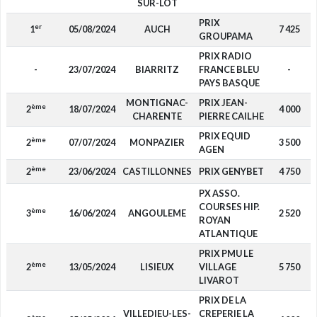
SUR-LOT
PRIX
er
1
05/08/2024
AUCH
7 425
GROUPAMA
PRIX RADIO
-
23/07/2024
BIARRITZ
FRANCE BLEU
-
PAYS BASQUE
MONTIGNAC-
PRIX JEAN-
ème
2
18/07/2024
4 000
CHARENTE
PIERRE CAILHE
PRIX EQUID
ème
2
07/07/2024
MONPAZIER
3 500
AGEN
ème
2
23/06/2024
CASTILLONNES
PRIX GENYBET
4 750
PX ASSO.
COURSES HIP.
ème
3
16/06/2024
ANGOULEME
2 520
ROYAN
ATLANTIQUE
PRIX PMU LE
ème
2
13/05/2024
LISIEUX
VILLAGE
5 750
LIVAROT
PRIX DE LA
VILLEDIEU-LES-
CREPERIE LA