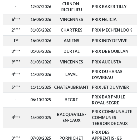
CHINON-
-
12/07/2026
PRIX BAKER TILLY
RICHELIEU
ème
6
16/06/2026
VINCENNES
PRIX FELICIA
ème
2
31/05/2026
CHARTRES
PRIX MECH'EN LOOK
5
er
1
16/05/2026
AMIENS
PRIX INDY DE VIVE
2
ème
3
01/05/2026
DURTAL
PRIX DE BOUILLANT
ème
9
31/03/2026
VINCENNES
PRIX AUGUSTA
PRIX DU HARAS
ème
4
11/03/2026
LAVAL
D'AVIREAU
ème
5
11/11/2025
CHATEAUBRIANT
PRIX JET DU VIVIER
PRIX BAR PMU LE
-
06/10/2025
SEGRE
ROYAL-SEGRE
PRIX COMMUNAUTE
BACQUEVILLE-
ème
4
15/08/2025
COMMUNES
1
EN-CAUX
TERROIR DE CAUX
PRIX DES
ème
3
07/08/2025
PORNICHET
APPRENTIS - ES
2