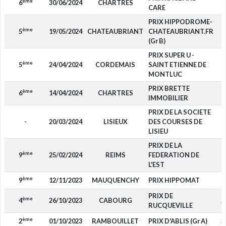
ème
6
30/06/2024
CHARTRES
CARE
PRIX HIPPODROME-
ème
5
19/05/2024
CHATEAUBRIANT
CHATEAUBRIANT.FR
(Gr B)
PRIX SUPER U -
ème
5
24/04/2024
CORDEMAIS
SAINT ETIENNE DE
1
MONTLUC
PRIX BRETTE
ème
6
14/04/2024
CHARTRES
IMMOBILIER
PRIX DE LA SOCIETE
-
20/03/2024
LISIEUX
DES COURSES DE
LISIEU
PRIX DE LA
ème
9
25/02/2024
REIMS
FEDERATION DE
L'EST
ème
9
12/11/2023
MAUQUENCHY
PRIX HIPPOMAT
PRIX DE
ème
4
26/10/2023
CABOURG
2
RUCQUEVILLE
ème
2
01/10/2023
RAMBOUILLET
PRIX D'ABLIS (Gr A)
3