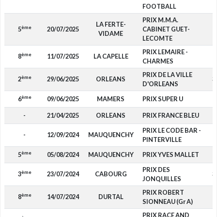
FOOTBALL
PRIX M.M.A.
LA FERTE-
ème
5
20/07/2025
CABINET GUET-
VIDAME
LECOMTE
PRIX LEMAIRE -
ème
8
11/07/2025
LA CAPELLE
CHARMES
PRIX DE LA VILLE
ème
2
29/06/2025
ORLEANS
3
D'ORLEANS
ème
6
09/06/2025
MAMERS
PRIX SUPER U
-
21/04/2025
ORLEANS
PRIX FRANCE BLEU
PRIX LE CODE BAR -
-
12/09/2024
MAUQUENCHY
PINTERVILLE
ème
5
05/08/2024
MAUQUENCHY
PRIX YVES MALLET
PRIX DES
ème
3
23/07/2024
CABOURG
3
JONQUILLES
PRIX ROBERT
ème
8
14/07/2024
DURTAL
SIONNEAU (Gr A)
PRIX RACE AND