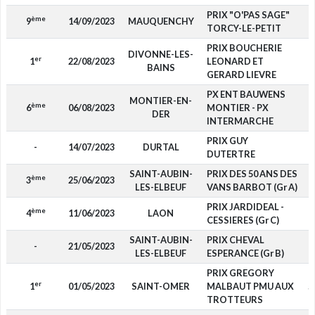
PRIX "O'PAS SAGE"
ème
9
14/09/2023
MAUQUENCHY
TORCY-LE-PETIT
PRIX BOUCHERIE
DIVONNE-LES-
er
1
22/08/2023
LEONARD ET
7
BAINS
GERARD LIEVRE
PX ENT BAUWENS
MONTIER-EN-
ème
6
06/08/2023
MONTIER - PX
DER
INTERMARCHE
PRIX GUY
-
14/07/2023
DURTAL
DUTERTRE
SAINT-AUBIN-
PRIX DES 50 ANS DES
ème
3
25/06/2023
1
LES-ELBEUF
VANS BARBOT (Gr A)
PRIX JARDIDEAL -
ème
4
11/06/2023
LAON
1
CESSIERES (Gr C)
SAINT-AUBIN-
PRIX CHEVAL
-
21/05/2023
LES-ELBEUF
ESPERANCE (Gr B)
PRIX GREGORY
er
1
01/05/2023
SAINT-OMER
MALBAUT PMU AUX
5
TROTTEURS