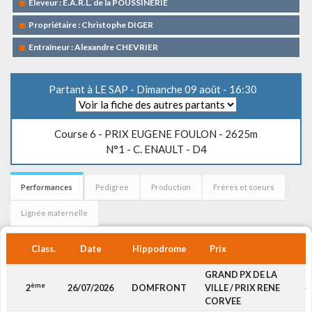
Eleveur : E.A.R.L. de la POUSSINERIE
Propriétaire : Christophe DIGER
Entraîneur : Alexandre CHEVRIER
Partant à LE SAP - Dimanche 09 août - 16:30
Course 6 -
PRIX EUGENE FOULON
- 2625m
N°1 - C. ENAULT - D4
Performances
Pedigree
Production
Frères et soeurs
Lignée maternelle
Class.
Date
Hippodrome
Prix
GRAND PX DE LA
ème
2
26/07/2026
DOMFRONT
VILLE / PRIX RENE
4
CORVEE