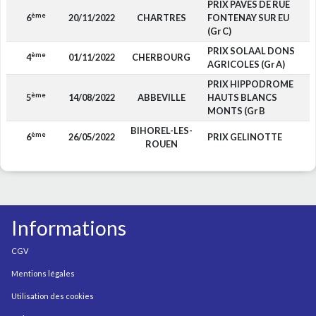
PRIX PAVES DE RUE
ème
6
20/11/2022
CHARTRES
FONTENAY SUR EU
(Gr C)
PRIX SOLAAL DONS
ème
4
01/11/2022
CHERBOURG
1
AGRICOLES (Gr A)
PRIX HIPPODROME
ème
5
14/08/2022
ABBEVILLE
HAUTS BLANCS
MONTS (Gr B
BIHOREL-LES-
ème
6
26/05/2022
PRIX GELINOTTE
ROUEN
Informations
CGV
Mentions légales
Utilisation des cookies