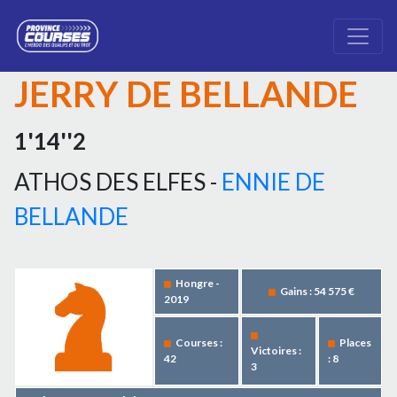
JERRY DE BELLANDE
1'14''2
ATHOS DES ELFES -
ENNIE DE
BELLANDE
Hongre -
Gains : 54 575 €
2019
Courses :
Places
Victoires :
42
: 8
3