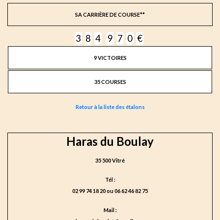
SA CARRIÈRE DE COURSE**
3
8
4
9
7
0
€
9 VICTOIRES
35 COURSES
Retour à la liste des étalons
Haras du Boulay
35 500 Vitré
Tél :
02 99 74 18 20 ou 06 62 46 82 75
Mail :