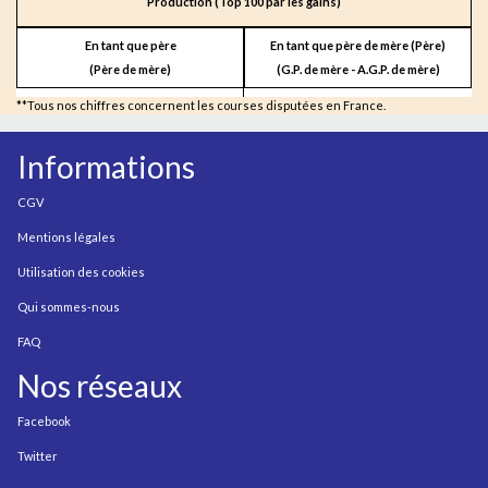
Production (Top 100 par les gains)
En tant que père
En tant que père de mère (Père)
(Père de mère)
(G.P. de mère - A.G.P. de mère)
**Tous nos chiffres concernent les courses disputées en France.
Informations
CGV
Mentions légales
Utilisation des cookies
Qui sommes-nous
FAQ
Nos réseaux
Facebook
Twitter