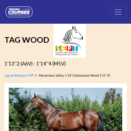
TAG WOOD
1'13''2 (A6V) - 1'14''4 (M5V)
Jag de Bellouet 1'09''9
- Mysterious Valley 1'14''6 (Goetmals Wood 1'11''9)