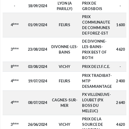
LYON (A
PRIX DE
-
18/09/2024
-
PARILLY)
GROSBOIS
PRIX
COMMUNAUTE
ème
4
01/09/2024
FEURS
1 600
DE COMMUNES
DE FOREZ-EST
DE DIVONNE-
DIVONNE-LES-
LES-BAINS-
ème
3
23/08/2024
4 620
BAINS
PRIX BEST OF
BOTH
ème
8
03/08/2024
VICHY
PRIX DE L'I.F.C.E.
-
PRIX TRADIBAT-
ème
4
19/07/2024
FEURS
MTP
2 400
DESAMIANTAGE
PX VILLENEUVE-
CAGNES-SUR-
LOUBET (PX
ème
4
08/07/2024
2 640
MER
BOSS DU
MELEUC)
PRIX DE LA
ème
3
26/06/2024
VICHY
SOURCE DE
4 620