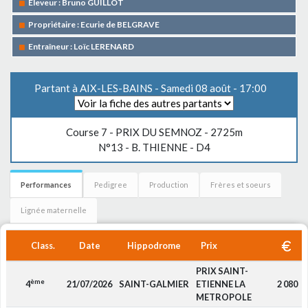
Eleveur : Bruno GUILLOT
Propriétaire : Ecurie de BELGRAVE
Entraîneur : Loïc LERENARD
Partant à AIX-LES-BAINS - Samedi 08 août - 17:00
Course 7 -
PRIX DU SEMNOZ
- 2725m
N°13 - B. THIENNE - D4
Performances
Pedigree
Production
Frères et soeurs
Lignée maternelle
Class.
Date
Hippodrome
Prix
PRIX SAINT-
ème
4
21/07/2026
SAINT-GALMIER
ETIENNE LA
2 080
METROPOLE