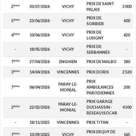
PRIX DE SAINT
ème
2
01/07/2026
VICHY
3 000
PALAIS
PRIX DE
ème
5
23/06/2026
VICHY
600
SORBIER
PRIX DE
ème
6
10/06/2026
VICHY
620
LUSIGNY
PRIX DE
-
18/05/2026
VICHY
-
SERBANNES
ème
7
27/04/2026
ENGHIEN
PRIX DE MALBO
180
ème
3
14/04/2026
VINCENNES
PRIX DORIS
2 520
PRIX
PARAY-LE-
ème
7
06/04/2026
AMBULANCES
200
MONIAL
PARODIENNES
PRIX GARAGE
PARAY-LE-
ème
2
22/02/2026
DUCHASSIN -
4 500
MONIAL
RESEAU ISOCAR
-
18/11/2025
VINCENNES
PRIX TITAN
-
PRIX ERQUY DE
ème
7
13/09/2025
VICHY
165