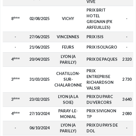
VIVE
PRIX BRIT
HOTEL
ème
8
02/08/2025
VICHY
-
GRIGNAN (PX
ARFEUILLES)
-
27/06/2025
VINCENNES
PRIX ISIS
-
-
21/06/2025
FEURS
PRIX ISOL'AGRO
-
LYON (A
ème
4
20/04/2025
PRIX DE PAQUES
2 320
PARILLY)
PRIX
CHATILLON-
ENTREPRISE
ème
3
31/03/2025
SUR-
2 730
RICHARDSON
CHALARONNE
VALSIR
LYON (A LA
PRIX DU PARC
ème
3
23/02/2025
3 640
SOIE)
DU VERCORS
PARAY-LE-
PRIX SIVIGNON
ème
4
27/10/2024
2 080
MONIAL
TP
LYON (A
PRIX DU PAYS DE
-
06/10/2024
-
PARILLY)
DOL