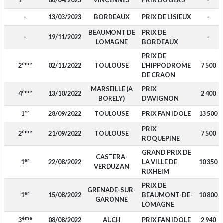
9
08/04/2023
VINCENNES
PRIX DU GERS
-
-
13/03/2023
BORDEAUX
PRIX DE LISIEUX
-
BEAUMONT DE
PRIX DE
-
19/11/2022
-
LOMAGNE
BORDEAUX
PRIX DE
ème
2
02/11/2022
TOULOUSE
L'HIPPODROME
7 500
DE CRAON
MARSEILLE (A
PRIX
ème
4
13/10/2022
2 400
BORELY)
D'AVIGNON
er
1
28/09/2022
TOULOUSE
PRIX FAN IDOLE
13 500
PRIX
ème
2
21/09/2022
TOULOUSE
7 500
ROQUEPINE
GRAND PRIX DE
CASTERA-
er
1
22/08/2022
LA VILLE DE
10 350
VERDUZAN
RIXHEIM
PRIX DE
GRENADE-SUR-
er
1
15/08/2022
BEAUMONT-DE-
10 800
GARONNE
LOMAGNE
ème
3
08/08/2022
AUCH
PRIX FAN IDOLE
2 940