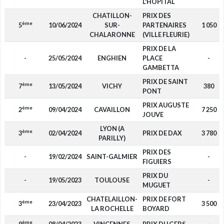
L'HOPITAL
CHATILLON-
PRIX DES
ème
5
10/06/2024
SUR-
PARTENAIRES
1 050
CHALARONNE
(VILLE FLEURIE)
PRIX DE LA
-
25/05/2024
ENGHIEN
PLACE
-
GAMBETTA
PRIX DE SAINT
ème
7
13/05/2024
VICHY
380
PONT
PRIX AUGUSTE
ème
2
09/04/2024
CAVAILLON
7 250
JOUVE
LYON (A
ème
3
02/04/2024
PRIX DE DAX
3 780
PARILLY)
PRIX DES
-
19/02/2024
SAINT-GALMIER
-
FIGUIERS
PRIX DU
-
19/05/2023
TOULOUSE
-
MUGUET
CHATELAILLON-
PRIX DE FORT
ème
3
23/04/2023
3 500
LA ROCHELLE
BOYARD
ème