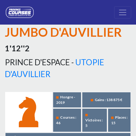
JUMBO D'AUVILLIER
1'12''2
PRINCE D'ESPACE -
UTOPIE
D'AUVILLIER
Hongre -
Gains : 138 875 €
2019
Courses :
Places :
Victoires :
46
15
5