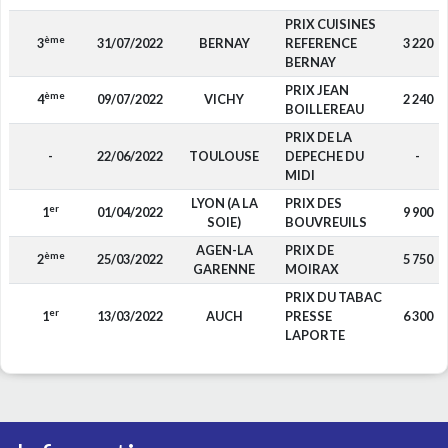
PRIX CUISINES
ème
3
31/07/2022
BERNAY
REFERENCE
3 220
BERNAY
PRIX JEAN
ème
4
09/07/2022
VICHY
2 240
BOILLEREAU
PRIX DE LA
-
22/06/2022
TOULOUSE
DEPECHE DU
-
MIDI
LYON (A LA
PRIX DES
er
1
01/04/2022
9 900
SOIE)
BOUVREUILS
AGEN-LA
PRIX DE
ème
2
25/03/2022
5 750
GARENNE
MOIRAX
PRIX DU TABAC
er
1
13/03/2022
AUCH
PRESSE
6 300
LAPORTE