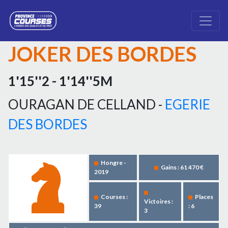
JOKER DES BORDES
1'15''2 - 1'14''5M
OURAGAN DE CELLAND -
EGERIE
DES BORDES
Hongre -
Gains : 61 470 €
2019
Courses :
Places
Victoires :
39
: 6
3