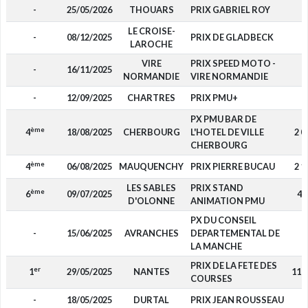
-
25/05/2026
THOUARS
PRIX GABRIEL ROY
-
LE CROISE-
-
08/12/2025
PRIX DE GLADBECK
-
LAROCHE
VIRE
PRIX SPEED MOTO -
-
16/11/2025
-
NORMANDIE
VIRE NORMANDIE
-
12/09/2025
CHARTRES
PRIX PMU+
-
PX PMU BAR DE
ème
4
18/08/2025
CHERBOURG
L'HOTEL DE VILLE
2 0
CHERBOURG
ème
4
06/08/2025
MAUQUENCHY
PRIX PIERRE BUCAU
2 1
LES SABLES
PRIX STAND
ème
6
09/07/2025
42
D'OLONNE
ANIMATION PMU
PX DU CONSEIL
-
15/06/2025
AVRANCHES
DEPARTEMENTAL DE
-
LA MANCHE
PRIX DE LA FETE DES
er
1
29/05/2025
NANTES
11 
COURSES
-
18/05/2025
DURTAL
PRIX JEAN ROUSSEAU
-