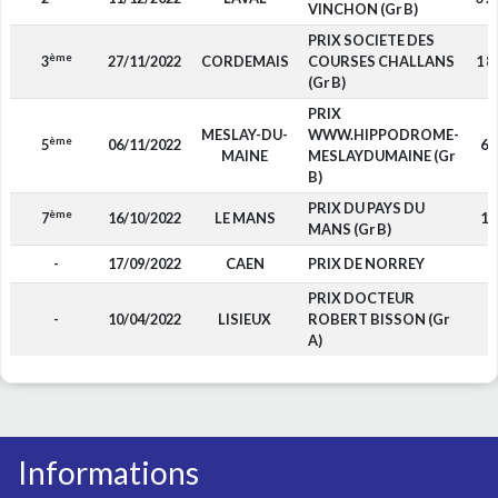
VINCHON (Gr B)
PRIX SOCIETE DES
ème
3
27/11/2022
CORDEMAIS
COURSES CHALLANS
1 8
(Gr B)
PRIX
MESLAY-DU-
WWW.HIPPODROME-
ème
5
06/11/2022
65
MAINE
MESLAYDUMAINE (Gr
B)
PRIX DU PAYS DU
ème
7
16/10/2022
LE MANS
12
MANS (Gr B)
-
17/09/2022
CAEN
PRIX DE NORREY
-
PRIX DOCTEUR
-
10/04/2022
LISIEUX
ROBERT BISSON (Gr
-
A)
Informations