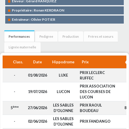
Eleveur : Gérard HANQUIEZ
Propriétaire : Ronan KERDRAON
Entraîneur : Olivier POTIER
Performances
Pedigree
Production
Frères et soeurs
Lignée maternelle
Class.
Date
Hippodrome
Prix
PRIX LECLERC
-
01/08/2026
LUXE
-
RUFFEC
PRIX ASSOCIATION
-
19/07/2026
LUCON
DES COURSES DE
-
LUCON
LES SABLES
PRIX RAOUL
ème
5
27/06/2026
87
D'OLONNE
BOUDEAU
LES SABLES
-
02/06/2026
PRIX FANDANGO
-
D'OLONNE