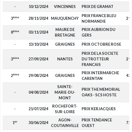
-
10/12/2024
VINCENNES
PRIX DE GRAMAT
-
PRIX FRANCE BLEU
ème
3
28/11/2024
MAUQUENCHY
2 9
NORMANDIE
MAURE DE
PRIX AUBRION DU
ème
8
03/11/2024
-
BRETAGNE
GERS
-
13/10/2024
GRAIGNES
PRIX OCTOBRE ROSE
-
PRIX DE LA SOCIETE
ème
3
27/09/2024
NANTES
DU TROTTEUR
2 9
FRANCAIS
PRIX INTERMARCHE
ème
2
29/08/2024
GRAIGNES
4 2
CARENTAN
SAINTE-
PRIX THE MEMORIAL
-
04/08/2024
MARIE-DU-
-
OAKS - SCS HOSTE
MONT
ROCHEFORT-
-
21/07/2024
PRIX KERJACQUES
-
SUR-LOIRE
AGON-
PRIX TENDANCE
er
1
30/06/2024
7 2
COUTAINVILLE
OUEST