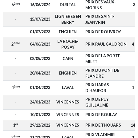
PRIX DES VAUX-
ème
6
16/06/2024
DURTAL
36
MORINS
LIGNIERES EN
PRIX DE SAINT-
-
15/07/2023
-
BERRY
JEANVRIN
-
01/07/2023
ENGHIEN
PRIX DE ROUVROY
-
LA ROCHE-
ème
2
04/06/2023
PRIX PAUL GAUDRON
4 6
POSAY
PRIX DE LA PORTE-
-
08/05/2023
CAEN
-
MILET
PRIX DU PONT DE
-
20/04/2023
ENGHIEN
-
FLANDRE
PRIX HARAS
ème
4
01/04/2023
LAVAL
1 6
D'HAUFOR
PRIX DE PUY
-
24/01/2023
VINCENNES
-
GUILLAUME
-
10/01/2023
VINCENNES
PRIX DE BOULAY
-
er
1
29/12/2022
VINCENNES
PRIX DE THOUARS
14 
PRIX VLADIMIR
ème
2
11/12/2022
LAVAL
3 2