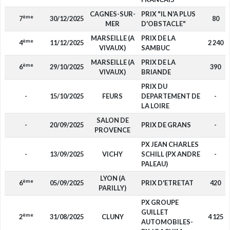
CAGNES-SUR-
PRIX "IL N'A PLUS
ème
7
30/12/2025
80
MER
D'OBSTACLE"
MARSEILLE (A
PRIX DE LA
ème
4
11/12/2025
2 240
VIVAUX)
SAMBUC
MARSEILLE (A
PRIX DE LA
ème
6
29/10/2025
390
VIVAUX)
BRIANDE
PRIX DU
-
15/10/2025
FEURS
DEPARTEMENT DE
-
LA LOIRE
SALON DE
-
20/09/2025
PRIX DE GRANS
-
PROVENCE
PX JEAN CHARLES
-
13/09/2025
VICHY
SCHILL (PX ANDRE
-
PALEAU)
LYON (A
ème
6
05/09/2025
PRIX D'ETRETAT
420
PARILLY)
PX GROUPE
GUILLET
ème
2
31/08/2025
CLUNY
4 125
AUTOMOBILES-