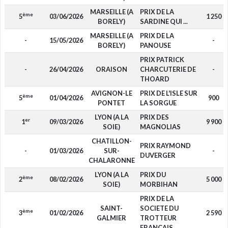
MARSEILLE (A
PRIX DE LA
ème
5
03/06/2026
1 250
BORELY)
SARDINE QUI ...
MARSEILLE (A
PRIX DE LA
-
15/05/2026
-
BORELY)
PANOUSE
PRIX PATRICK
-
26/04/2026
ORAISON
CHARCUTERIE DE
-
THOARD
AVIGNON-LE
PRIX DE L'ISLE SUR
ème
5
01/04/2026
900
PONTET
LA SORGUE
LYON (A LA
PRIX DES
er
1
09/03/2026
9 900
SOIE)
MAGNOLIAS
CHATILLON-
PRIX RAYMOND
-
01/03/2026
SUR-
-
DUVERGER
CHALARONNE
LYON (A LA
PRIX DU
ème
2
08/02/2026
5 000
SOIE)
MORBIHAN
PRIX DE LA
SAINT-
SOCIETE DU
ème
3
01/02/2026
2 590
GALMIER
TROTTEUR
FRANCAIS