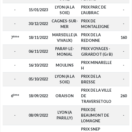
LYON (A LA
PRIX PARC DE
-
15/01/2023
-
SOIE)
L'AUBRAC
CAGNES-SUR-
PRIX DE
-
30/12/2022
-
MER
MONTALEIGNE
MARSEILLE (A
PRIX DE LA
ème
7
18/11/2022
160
VIVAUX)
REDONNE
PARAY-LE-
PRIX VOYAGES -
-
06/11/2022
-
MONIAL
GIRARDOT (Gr B)
PRIX MINARELLE
-
16/10/2022
MOULINS
-
H
LYON (A LA
PRIX DE LA
-
05/10/2022
-
SOIE)
BRESSE
PRIX DE LA VILLE
ème
6
18/09/2022
ORAISON
DE
260
TRAVERSETOLO
PRIX DE
LYON (A
-
08/09/2022
BEAUMONT DE
-
PARILLY)
LOMAGNE
PRIX SNEP