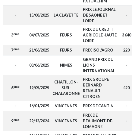
PX JOACHIM
PRIX LE JOURNAL
-
15/08/2025
LA CLAYETTE
DE SAONE ET
-
LOIRE
PRIX DU CREDIT
ème
3
04/07/2025
FEURS
AGRICOLE HAUTE
3 640
LOIRE
ème
7
21/06/2025
FEURS
PRIX ISOL'AGRO
220
GRAND PRIX DU
-
08/06/2025
NIMES
LIONS
-
INTERNATIONAL
PRIX GROUPE
CHATILLON-
BERNARD
ème
6
19/05/2025
SUR-
420
RENAULT
CHALARONNE
CITROEN
-
16/01/2025
VINCENNES
PRIX DE CANTIN
-
PRIX DE
ème
9
29/12/2024
VINCENNES
BEAUMONT-DE-
-
LOMAGNE