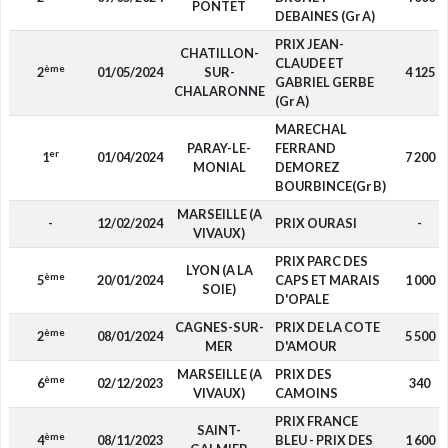
PONTET
DEBAINES (Gr A)
PRIX JEAN-
CHATILLON-
CLAUDE ET
ème
2
01/05/2024
SUR-
4 125
GABRIEL GERBE
CHALARONNE
(Gr A)
MARECHAL
PARAY-LE-
FERRAND
er
1
01/04/2024
7 200
MONIAL
DEMOREZ
BOURBINCE(Gr B)
MARSEILLE (A
-
12/02/2024
PRIX OURASI
-
VIVAUX)
PRIX PARC DES
LYON (A LA
ème
5
20/01/2024
CAPS ET MARAIS
1 000
SOIE)
D'OPALE
CAGNES-SUR-
PRIX DE LA COTE
ème
2
08/01/2024
5 500
MER
D'AMOUR
MARSEILLE (A
PRIX DES
ème
6
02/12/2023
340
VIVAUX)
CAMOINS
PRIX FRANCE
SAINT-
ème
4
08/11/2023
BLEU - PRIX DES
1 600