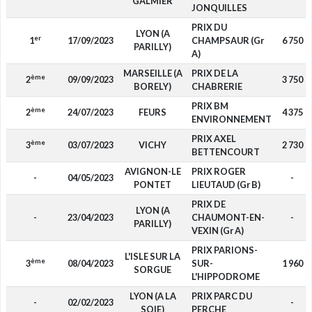
GALMIER
JONQUILLES
PRIX DU
LYON (A
er
1
17/09/2023
CHAMPSAUR (Gr
6 750
PARILLY)
A)
MARSEILLE (A
PRIX DE LA
ème
2
09/09/2023
3 750
BORELY)
CHABRERIE
PRIX BM
ème
2
24/07/2023
FEURS
4 375
ENVIRONNEMENT
PRIX AXEL
ème
3
03/07/2023
VICHY
2 730
BETTENCOURT
AVIGNON-LE
PRIX ROGER
-
04/05/2023
-
PONTET
LIEUTAUD (Gr B)
PRIX DE
LYON (A
-
23/04/2023
CHAUMONT-EN-
-
PARILLY)
VEXIN (Gr A)
PRIX PARIONS-
L'ISLE SUR LA
ème
3
08/04/2023
SUR-
1 960
SORGUE
L'HIPPODROME
LYON (A LA
PRIX PARC DU
-
02/02/2023
-
SOIE)
PERCHE