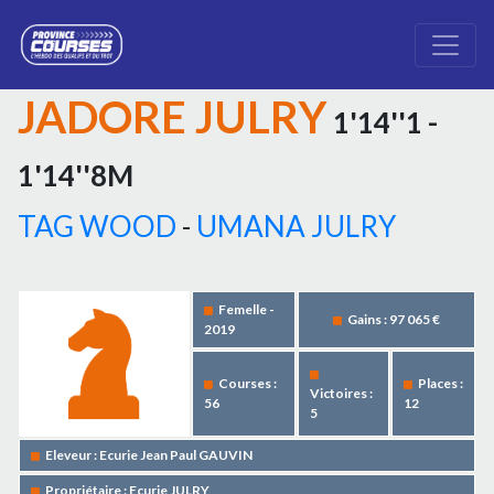
JADORE JULRY
1'14''1 -
1'14''8M
TAG WOOD
-
UMANA JULRY
Femelle -
Gains : 97 065 €
2019
Courses :
Places :
Victoires :
56
12
5
Eleveur : Ecurie Jean Paul GAUVIN
Propriétaire : Ecurie JULRY