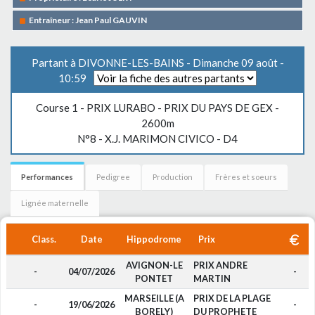
Entraîneur : Jean Paul GAUVIN
Partant à DIVONNE-LES-BAINS - Dimanche 09 août -
10:59
Course 1 -
PRIX LURABO - PRIX DU PAYS DE GEX
-
2600m
N°8 - X.J. MARIMON CIVICO - D4
Performances
Pedigree
Production
Frères et soeurs
Lignée maternelle
Class.
Date
Hippodrome
Prix
AVIGNON-LE
PRIX ANDRE
-
04/07/2026
-
PONTET
MARTIN
MARSEILLE (A
PRIX DE LA PLAGE
-
19/06/2026
-
BORELY)
DU PROPHETE