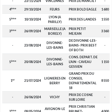
-
23/11/2024
VINCENNES
PRIX DE MANCIET
-
ème
4
29/10/2024
FEURS
PRIX BOLD EAGLE
1 680
LYON (A
ème
5
10/10/2024
PRIX DES LANDES
1 550
PARILLY)
MARSEILLE (A
PRIX PETIT
ème
3
26/09/2024
3 360
BORELY)
MEJEAN
DE DIVONNE-LES-
DIVONNE-
-
23/08/2024
BAINS- PRIX BEST
-
LES-BAINS
OF BOTH
CONS. DEPART. DE
DIVONNE-
ème
5
20/08/2024
L'AIN - CAVEAU
1 150
LES-BAINS
GESSIEN
GRAND PRIX DU
LIGNIERES EN
CONSEIL
er
1
21/07/2024
8 550
BERRY
DEPARTEMENTAL
18
PRIX DE COSNE
-
26/06/2024
VICHY
-
SUR LOIRE
PRIX CHRISTIAN
AVIGNON-LE
ème
2
09/05/2024
BRUNET-
4 000