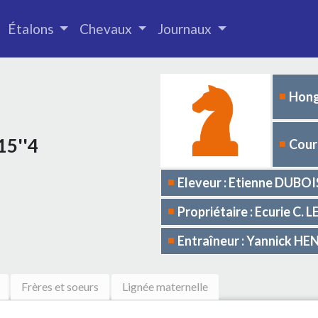
Étalons
Chevaux
Journaux
Hong
15''4
Cours
Eleveur : Etienne DUBOI
Propriétaire : Ecurie C. 
Entraîneur : Yannick HE
Frères et soeurs
Lignée maternelle