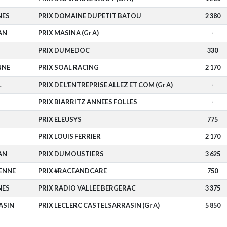
NES
PRIX DOMAINE DU PETIT BATOU
2 380
AN
PRIX MASINA (Gr A)
-
PRIX DU MEDOC
330
NNE
PRIX SOAL RACING
2 170
L
PRIX DE L'ENTREPRISE ALLEZ ET COM (Gr A)
-
Z
PRIX BIARRITZ ANNEES FOLLES
-
Z
PRIX ELEUSYS
775
Z
PRIX LOUIS FERRIER
2 170
AN
PRIX DU MOUSTIERS
3 625
ENNE
PRIX #RACEANDCARE
750
NES
PRIX RADIO VALLEE BERGERAC
3 375
ASIN
PRIX LECLERC CASTELSARRASIN (Gr A)
5 850