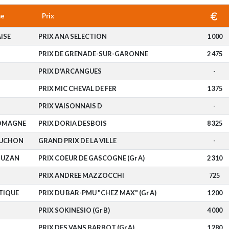
me
Prix
ISE
PRIX ANA SELECTION
1 000
Z
PRIX DE GRENADE-SUR-GARONNE
2 475
Z
PRIX D'ARCANGUES
-
Z
PRIX MIC CHEVAL DE FER
1 375
Z
PRIX VAISONNAIS D
-
OMAGNE
PRIX DORIA DESBOIS
8 325
LUCHON
GRAND PRIX DE LA VILLE
-
DUZAN
PRIX COEUR DE GASCOGNE (Gr A)
2 310
Z
PRIX ANDREE MAZZOCCHI
725
TIQUE
PRIX DU BAR-PMU "CHEZ MAX" (Gr A)
1 200
Z
PRIX SOKINESIO (Gr B)
4 000
Z
PRIX DES VANS BARBOT (Gr A)
1 280