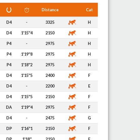
Distance
Cat
D4
-
3325
H
D4
1'15''4
2150
H
P4
-
2975
H
P4
1'19''8
2975
H
P4
1'18''2
2975
H
D4
1'15''5
2400
F
D4
-
2200
E
D4
1'15''5
2150
F
DA
1'19''4
2975
F
D4
-
2475
G
DP
1'16''1
2150
F
DP
1'18''
2150
F