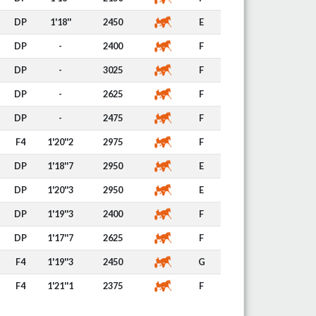
DP
1'18''
2450
E
DP
-
2400
F
DP
-
3025
F
DP
-
2625
F
DP
-
2475
F
F4
1'20''2
2975
F
DP
1'18''7
2950
E
DP
1'20''3
2950
E
DP
1'19''3
2400
F
DP
1'17''7
2625
F
F4
1'19''3
2450
G
F4
1'21''1
2375
F