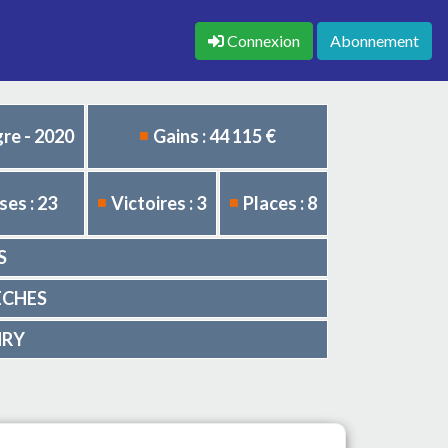
Connexion
Abonnement
re - 2020
Gains : 44 115 €
es : 23
Victoires : 3
Places : 8
S
LECHES
NRY