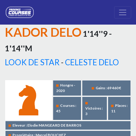
KADOR DELO
1'14''9 -
1'14''M
LOOK DE STAR
-
CELESTE DELO
Hongre -
Gains : 69 460 €
2020
Courses :
Places :
Victoires :
45
11
3
Eleveur : Elodie MANGEARD DE BARROS
Propriétaire : Marcel BOUCHEZ