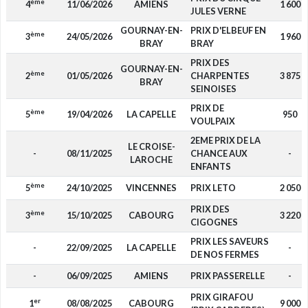
ème
4
11/06/2026
AMIENS
1 600
JULES VERNE
GOURNAY-EN-
PRIX D'ELBEUF EN
ème
3
24/05/2026
1 960
BRAY
BRAY
PRIX DES
GOURNAY-EN-
ème
2
01/05/2026
CHARPENTES
3 875
BRAY
SEINOISES
PRIX DE
ème
5
19/04/2026
LA CAPELLE
950
VOULPAIX
2EME PRIX DE LA
LE CROISE-
-
08/11/2025
CHANCE AUX
-
LAROCHE
ENFANTS
ème
5
24/10/2025
VINCENNES
PRIX LETO
2 050
PRIX DES
ème
3
15/10/2025
CABOURG
3 220
CIGOGNES
PRIX LES SAVEURS
-
22/09/2025
LA CAPELLE
-
DE NOS FERMES
-
06/09/2025
AMIENS
PRIX PASSERELLE
-
PRIX GIRAFOU
er
1
08/08/2025
CABOURG
9 000