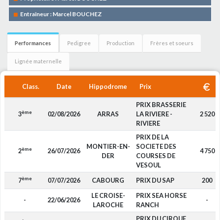
Entraîneur : Marcel BOUCHEZ
Performances
Pedigree
Production
Frères et soeurs
Lignée maternelle
Class.
Date
Hippodrome
Prix
PRIX BRASSERIE
ème
3
02/08/2026
ARRAS
LA RIVIERE -
2 520
RIVIERE
PRIX DE LA
MONTIER-EN-
SOCIETE DES
ème
2
26/07/2026
4 750
DER
COURSES DE
VESOUL
ème
7
07/07/2026
CABOURG
PRIX DU SAP
200
LE CROISE-
PRIX SEA HORSE
-
22/06/2026
-
LAROCHE
RANCH
PRIX DU CIRQUE