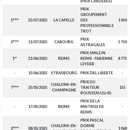
(PRIX CARDERES)
PRIX
GROUPEMENT
ème
5
25/07/2025
LA CAPELLE
DES
1 050
PROFESSIONNELS
TROT
PRIX
ème
2
11/07/2025
CABOURG
5 750
ASTRAGALES
PRIX SMILE IN
er
1
21/06/2025
REIMS
REIMS - FABIENNE
8 775
LEYDER
-
15/06/2025
STRASBOURG
PRIX DKL LIBERTE
-
PRIX DU
CHALONS-EN-
ème
7
25/05/2025
TRAITEUR
155
CHAMPAGNE
ROUSSEAU (Gr B)
PRIX DE LA
-
17/05/2025
REIMS
MAITRISE DE
-
REIMS
PRIX PASCAL
CHALONS-EN-
DORME
ème
3
08/05/2025
1 960