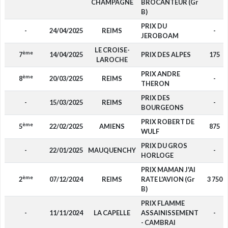
CHAMPAGNE
BROCANTEUR (Gr
B)
PRIX DU
-
24/04/2025
REIMS
-
JEROBOAM
LE CROISE-
ème
7
14/04/2025
PRIX DES ALPES
175
LAROCHE
PRIX ANDRE
ème
8
20/03/2025
REIMS
-
THERON
PRIX DES
-
15/03/2025
REIMS
-
BOURGEONS
PRIX ROBERT DE
ème
5
22/02/2025
AMIENS
875
WULF
PRIX DU GROS
-
22/01/2025
MAUQUENCHY
-
HORLOGE
PRIX MAMAN J'AI
ème
2
07/12/2024
REIMS
RATE L'AVION (Gr
3 750
B)
PRIX FLAMME
-
11/11/2024
LA CAPELLE
ASSAINISSEMENT
-
- CAMBRAI