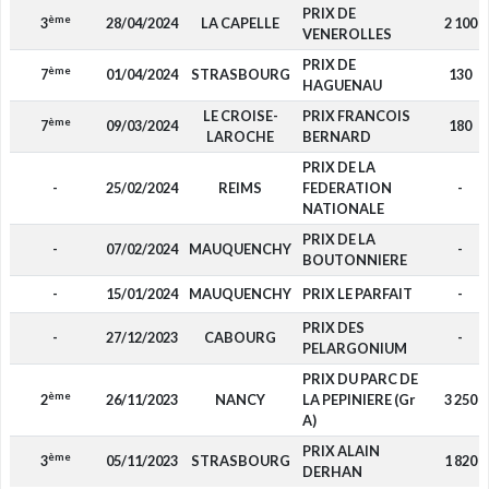
PRIX DE
ème
3
28/04/2024
LA CAPELLE
2 100
VENEROLLES
PRIX DE
ème
7
01/04/2024
STRASBOURG
130
HAGUENAU
LE CROISE-
PRIX FRANCOIS
ème
7
09/03/2024
180
LAROCHE
BERNARD
PRIX DE LA
-
25/02/2024
REIMS
FEDERATION
-
NATIONALE
PRIX DE LA
-
07/02/2024
MAUQUENCHY
-
BOUTONNIERE
-
15/01/2024
MAUQUENCHY
PRIX LE PARFAIT
-
PRIX DES
-
27/12/2023
CABOURG
-
PELARGONIUM
PRIX DU PARC DE
ème
2
26/11/2023
NANCY
LA PEPINIERE (Gr
3 250
A)
PRIX ALAIN
ème
3
05/11/2023
STRASBOURG
1 820
DERHAN