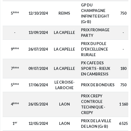
GP DU
CHAMPAGNE
ème
5
12/10/2024
REIMS
750
INFINITE EIGHT
(Gr B)
PRIX FROMAGE
-
13/09/2024
LA CAPELLE
-
PARTY
PRIX DU POLE
ème
9
26/07/2024
LA CAPELLE
D'EXCELLENCE
-
RURALE
PX CAFE DES
ème
7
09/07/2024
LA CAPELLE
SPORTS - RIEUX
180
EN CAMBRESIS
LE CROISE-
ème
5
17/06/2024
PRIX DE BONDUES
750
LAROCHE
PRIX CREPY
CONTROLE
ème
4
26/05/2024
LAON
1 160
TECHNIQUE -
CREPY
PRIX DE LA VILLE
er
1
12/05/2024
LAON
6 525
DE LAON (Gr B)