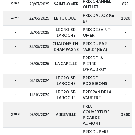
PRIX CHANNEL
ème
5
20/07/2025
SAINT-OMER
825
OUTLET
PRIX DALLOZ (Gr
ème
4
22/06/2025
LE TOUQUET
1 320
B)
LE CROISE-
PRIX DE SAINT-
-
02/06/2025
-
LAROCHE
OMER
CHALONS-EN-
PRIX DU BAR
-
25/05/2025
-
CHAMPAGNE
"A.B.C" (Gr A)
PRIX DE LA
-
08/05/2025
LA CAPELLE
PIERRE
-
D'HAUDROY
LE CROISE-
PRIX DE
-
02/12/2024
-
LAROCHE
POGGIBONSI
LE CROISE-
PRIX PAN DE LA
-
14/10/2024
-
LAROCHE
VAUDERE
PRIX
COUVERTURE
ème
2
08/09/2024
ABBEVILLE
3 500
PICARDE
AUMONT
PRIX DU PMU