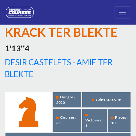
KRACK TER BLEKTE
1'13''4
DESIR CASTELETS
-
AMIE TER
BLEKTE
Hongre -
Gains : 43 090 €
2020
Courses :
Places :
Victoires :
38
10
1