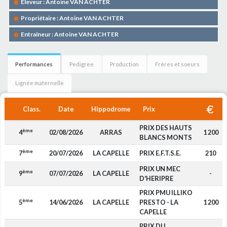
Eleveur : Antoine VAN ACHTER
Propriétaire : Antoine VAN ACHTER
Entraîneur : Antoine VAN ACHTER
Performances
Pedigree
Production
Frères et soeurs
Lignée maternelle
Class.
Date
Hippodrome
Prix
PRIX DES HAUTS
ème
4
02/08/2026
ARRAS
1 200
BLANCS MONTS
ème
7
20/07/2026
LA CAPELLE
PRIX E.F.T.S.E.
210
PRIX UN MEC
ème
9
07/07/2026
LA CAPELLE
-
D'HERIPRE
PRIX PMU ILLIKO
ème
5
14/06/2026
LA CAPELLE
PRESTO - LA
1 200
CAPELLE
PRIX DU