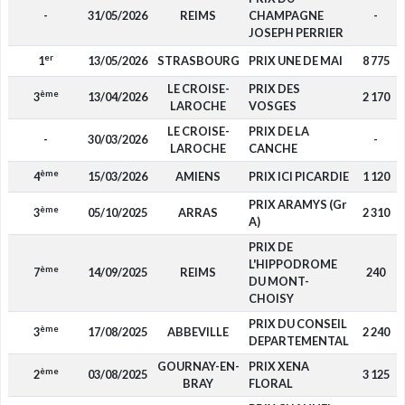
-
31/05/2026
REIMS
CHAMPAGNE
-
JOSEPH PERRIER
er
1
13/05/2026
STRASBOURG
PRIX UNE DE MAI
8 775
LE CROISE-
PRIX DES
ème
3
13/04/2026
2 170
LAROCHE
VOSGES
LE CROISE-
PRIX DE LA
-
30/03/2026
-
LAROCHE
CANCHE
ème
4
15/03/2026
AMIENS
PRIX ICI PICARDIE
1 120
PRIX ARAMYS (Gr
ème
3
05/10/2025
ARRAS
2 310
A)
PRIX DE
L'HIPPODROME
ème
7
14/09/2025
REIMS
240
DU MONT-
CHOISY
PRIX DU CONSEIL
ème
3
17/08/2025
ABBEVILLE
2 240
DEPARTEMENTAL
GOURNAY-EN-
PRIX XENA
ème
2
03/08/2025
3 125
BRAY
FLORAL