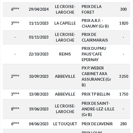
LE CROISE-
PRIX DE LA
ème
6
29/04/2024
300
LAROCHE
FORET
PRIX A.R.F. -
ème
3
11/11/2023
LA CAPELLE
1 820
CHAUNY (Gr B)
LE CROISE-
PRIX DE
-
01/11/2023
-
LAROCHE
CLAIRMARAIS
PRIX DU PMU
-
22/10/2023
REIMS
PAUS'CAFE
-
EPERNAY
PX P. WEBER
CABINET AXA
ème
2
10/09/2023
ABBEVILLE
3 250
ASSURANCE (Gr
B)
ème
3
13/08/2023
ABBEVILLE
PRIX TP BELLIN
1 750
PRIX DE SAINT-
LE CROISE-
ème
8
19/06/2023
ANDRE-LEZ-LILLE
-
LAROCHE
(Gr B)
ème
6
04/06/2023
LE TOUQUET
PRIX DE L'AVENIR
280