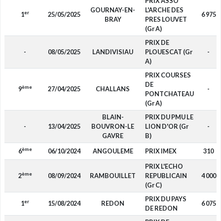
PRIX ASSO
GOURNAY-EN-
L'ARCHE DES
er
1
25/05/2025
6 975
BRAY
PRES LOUVET
(Gr A)
PRIX DE
-
08/05/2025
LANDIVISIAU
PLOUESCAT (Gr
-
A)
PRIX COURSES
DE
ème
9
27/04/2025
CHALLANS
-
PONTCHATEAU
(Gr A)
BLAIN-
PRIX DU PMU LE
-
13/04/2025
BOUVRON-LE
LION D'OR (Gr
-
GAVRE
B)
ème
6
06/10/2024
ANGOULEME
PRIX IMEX
310
PRIX L'ECHO
ème
2
08/09/2024
RAMBOUILLET
REPUBLICAIN
4 000
(Gr C)
PRIX DU PAYS
er
1
15/08/2024
REDON
6 075
DE REDON