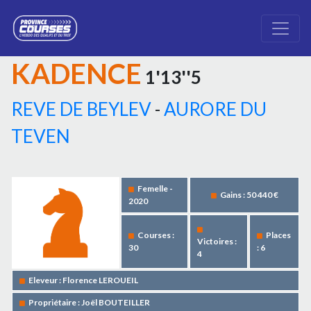
KADENCE
1'13''5
REVE DE BEYLEV
-
AURORE DU
TEVEN
Femelle -
Gains : 50 440 €
2020
Courses :
Places
Victoires :
30
: 6
4
Eleveur : Florence LEROUEIL
Propriétaire : Joël BOUTEILLER