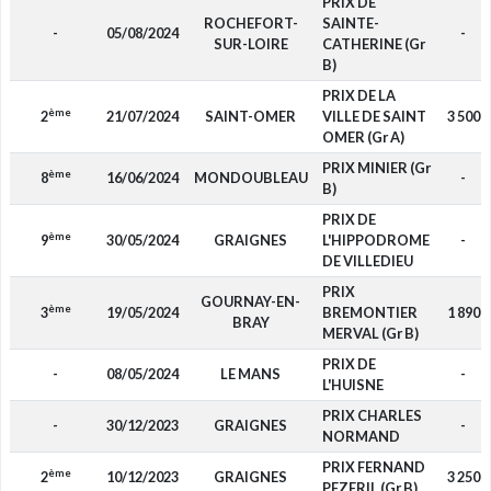
PRIX DE
ROCHEFORT-
SAINTE-
-
05/08/2024
-
SUR-LOIRE
CATHERINE (Gr
B)
PRIX DE LA
ème
2
21/07/2024
SAINT-OMER
VILLE DE SAINT
3 500
OMER (Gr A)
PRIX MINIER (Gr
ème
8
16/06/2024
MONDOUBLEAU
-
B)
PRIX DE
ème
9
30/05/2024
GRAIGNES
L'HIPPODROME
-
DE VILLEDIEU
PRIX
GOURNAY-EN-
ème
3
19/05/2024
BREMONTIER
1 890
BRAY
MERVAL (Gr B)
PRIX DE
-
08/05/2024
LE MANS
-
L'HUISNE
PRIX CHARLES
-
30/12/2023
GRAIGNES
-
NORMAND
PRIX FERNAND
ème
2
10/12/2023
GRAIGNES
3 250
PEZERIL (Gr B)