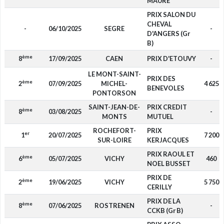
MAURE
PRIX SALON DU
CHEVAL
-
06/10/2025
SEGRE
-
D'ANGERS (Gr
B)
ème
8
17/09/2025
CAEN
PRIX D'ETOUVY
-
LE MONT-SAINT-
PRIX DES
ème
2
07/09/2025
MICHEL-
4 625
BENEVOLES
PONTORSON
SAINT-JEAN-DE-
PRIX CREDIT
ème
8
03/08/2025
-
MONTS
MUTUEL
ROCHEFORT-
PRIX
er
1
20/07/2025
7 200
SUR-LOIRE
KERJACQUES
PRIX RAOUL ET
ème
6
05/07/2025
VICHY
460
NOEL BUSSET
PRIX DE
ème
2
19/06/2025
VICHY
5 750
CERILLY
PRIX DE LA
ème
8
07/06/2025
ROSTRENEN
-
CCKB (Gr B)