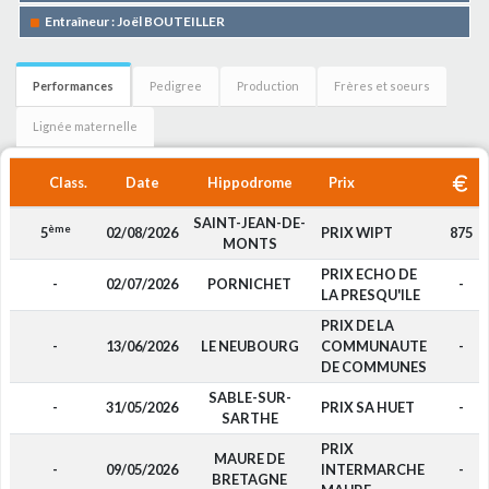
Entraîneur : Joël BOUTEILLER
Performances
Pedigree
Production
Frères et soeurs
Lignée maternelle
Class.
Date
Hippodrome
Prix
SAINT-JEAN-DE-
ème
5
02/08/2026
PRIX WIPT
875
MONTS
PRIX ECHO DE
-
02/07/2026
PORNICHET
-
LA PRESQU'ILE
PRIX DE LA
-
13/06/2026
LE NEUBOURG
COMMUNAUTE
-
DE COMMUNES
SABLE-SUR-
-
31/05/2026
PRIX SA HUET
-
SARTHE
PRIX
MAURE DE
-
09/05/2026
INTERMARCHE
-
BRETAGNE