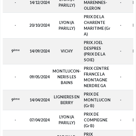
-
14/12/2024
MARENNES-
-
D
PARILLY)
OLERON
PRIX DE LA
LYON (A
CHARENTE
-
20/10/2024
-
D
PARILLY)
MARITIME (Gr
A)
PRIX JOEL
DESPRES
ème
9
14/09/2024
VICHY
-
D
(PRIX DE LA
SOIE)
PRIX CENTRE
MONTLUCON-
FRANCE LA
-
09/05/2024
NERIS LES
-
D
MONTAGNE
BAINS
NERDRE GA
PRIX DE
LIGNIERES EN
ème
9
14/04/2024
MONTLUCON
-
F
BERRY
(Gr B)
PRIX DE
LYON (A
-
07/04/2024
COMPIEGNE
-
D
PARILLY)
(Gr B)
PRIX