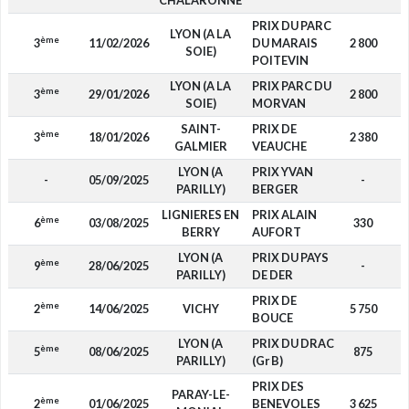
CHALARONNE
PRIX DU PARC
LYON (A LA
ème
3
11/02/2026
DU MARAIS
2 800
F
SOIE)
POITEVIN
LYON (A LA
PRIX PARC DU
ème
3
29/01/2026
2 800
F
SOIE)
MORVAN
SAINT-
PRIX DE
ème
3
18/01/2026
2 380
F
GALMIER
VEAUCHE
LYON (A
PRIX YVAN
-
05/09/2025
-
D
PARILLY)
BERGER
LIGNIERES EN
PRIX ALAIN
ème
6
03/08/2025
330
F
BERRY
AUFORT
LYON (A
PRIX DU PAYS
ème
9
28/06/2025
-
F
PARILLY)
DE DER
PRIX DE
ème
2
14/06/2025
VICHY
5 750
F
BOUCE
LYON (A
PRIX DU DRAC
ème
5
08/06/2025
875
F
PARILLY)
(Gr B)
PRIX DES
PARAY-LE-
ème
2
01/06/2025
BENEVOLES
3 625
F