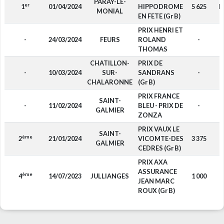
PARAY-LE-
er
1
01/04/2024
HIPPODROME
5 625
D
MONIAL
EN FETE (Gr B)
PRIX HENRI ET
-
24/03/2024
FEURS
ROLAND
-
F
THOMAS
CHATILLON-
PRIX DE
-
10/03/2024
SUR-
SANDRANS
-
F
CHALARONNE
(Gr B)
PRIX FRANCE
SAINT-
-
11/02/2024
BLEU - PRIX DE
-
F
GALMIER
ZONZA
PRIX VAUX LE
SAINT-
ème
2
21/01/2024
VICOMTE-DES
3 375
F
GALMIER
CEDRES (Gr B)
PRIX AXA
ASSURANCE
ème
4
14/07/2023
JULLIANGES
1 000
F
JEAN MARC
ROUX (Gr B)