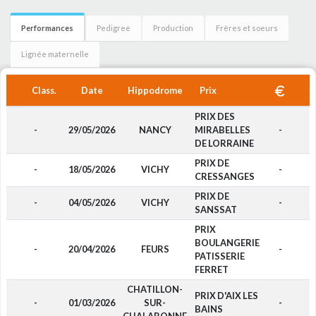
Performances
Pedigree
Production
Frères et soeurs
Lignée maternelle
Class.
Date
Hippodrome
Prix
PRIX DES
-
29/05/2026
NANCY
MIRABELLES
-
F
DE LORRAINE
PRIX DE
-
18/05/2026
VICHY
-
F
CRESSANGES
PRIX DE
-
04/05/2026
VICHY
-
F
SANSSAT
PRIX
BOULANGERIE
-
20/04/2026
FEURS
-
F
PATISSERIE
FERRET
CHATILLON-
PRIX D'AIX LES
-
01/03/2026
SUR-
-
F
BAINS