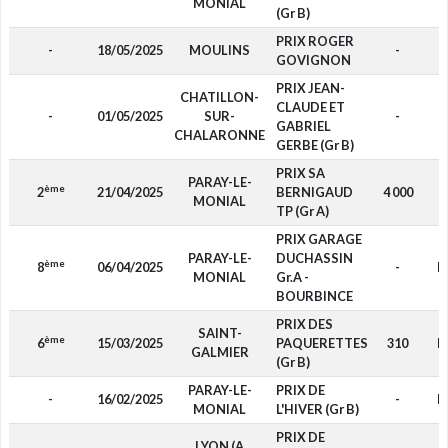
MONIAL
(Gr B)
PRIX ROGER
-
18/05/2025
MOULINS
-
F
GOVIGNON
PRIX JEAN-
CHATILLON-
CLAUDE ET
-
01/05/2025
SUR-
-
F
GABRIEL
CHALARONNE
GERBE (Gr B)
PRIX SA
PARAY-LE-
ème
2
21/04/2025
BERNIGAUD
4 000
F
MONIAL
TP (Gr A)
PRIX GARAGE
PARAY-LE-
DUCHASSIN
ème
8
06/04/2025
-
D
MONIAL
Gr.A -
BOURBINCE
PRIX DES
SAINT-
ème
6
15/03/2025
PAQUERETTES
310
D
GALMIER
(Gr B)
PARAY-LE-
PRIX DE
-
16/02/2025
-
D
MONIAL
L'HIVER (Gr B)
PRIX DE
LYON (A