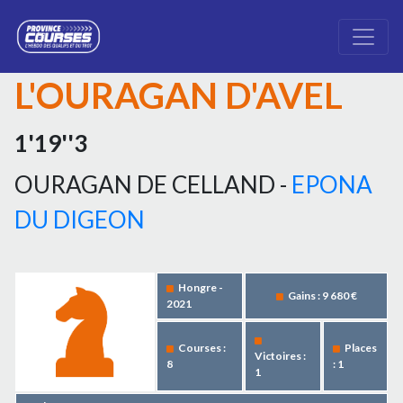
L'OURAGAN D'AVEL
1'19''3
OURAGAN DE CELLAND -
EPONA
DU DIGEON
Hongre -
Gains : 9 680 €
2021
Courses :
Places
Victoires :
8
: 1
1