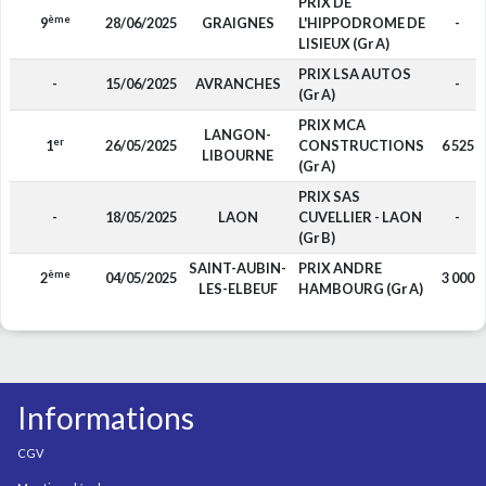
PRIX DE
ème
9
28/06/2025
GRAIGNES
L'HIPPODROME DE
-
LISIEUX (Gr A)
PRIX LSA AUTOS
-
15/06/2025
AVRANCHES
-
(Gr A)
PRIX MCA
LANGON-
er
1
26/05/2025
CONSTRUCTIONS
6 525
LIBOURNE
(Gr A)
PRIX SAS
-
18/05/2025
LAON
CUVELLIER - LAON
-
(Gr B)
SAINT-AUBIN-
PRIX ANDRE
ème
2
04/05/2025
3 000
LES-ELBEUF
HAMBOURG (Gr A)
Informations
CGV