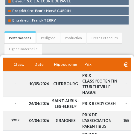
Eleveur : S.C.E.A. ECURIE DE L'AVEL
Propriétaire : Ecurie Hervé GUERIN
Entraîneur : Franck TERRY
Performances
Pedigree
Production
Frères et soeurs
Lignée maternelle
Class.
Date
Hippodrome
Prix
PRIX
CLASSI'COTENTIN
-
10/05/2026
CHERBOURG
-
TEURTHEVILLE
HAGUE
SAINT-AUBIN-
-
26/04/2026
PRIX READY CASH
-
LES-ELBEUF
PRIX DE
ème
7
04/04/2026
GRAIGNES
L'ASSOCIATION
155
PARENTIBUS