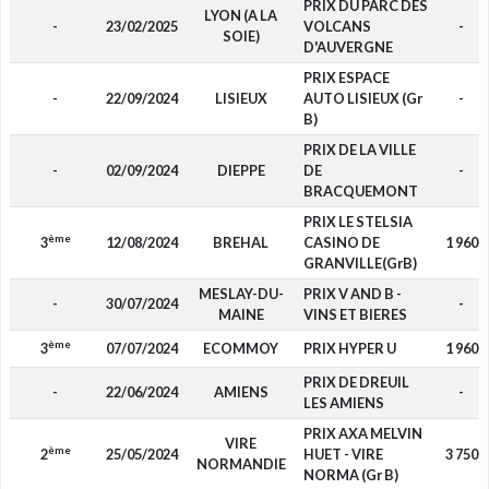
PRIX DU PARC DES
LYON (A LA
-
23/02/2025
VOLCANS
-
SOIE)
D'AUVERGNE
PRIX ESPACE
-
22/09/2024
LISIEUX
AUTO LISIEUX (Gr
-
B)
PRIX DE LA VILLE
-
02/09/2024
DIEPPE
DE
-
BRACQUEMONT
PRIX LE STELSIA
ème
3
12/08/2024
BREHAL
CASINO DE
1 960
GRANVILLE(GrB)
MESLAY-DU-
PRIX V AND B -
-
30/07/2024
-
MAINE
VINS ET BIERES
ème
3
07/07/2024
ECOMMOY
PRIX HYPER U
1 960
PRIX DE DREUIL
-
22/06/2024
AMIENS
-
LES AMIENS
PRIX AXA MELVIN
VIRE
ème
2
25/05/2024
HUET - VIRE
3 750
NORMANDIE
NORMA (Gr B)