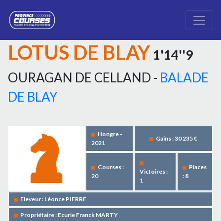
LOTUS DE BLAY
1'14''9
OURAGAN DE CELLAND -
BALADE
DE BLAY
Hongre -
Gains : 30 235 €
2021
Courses :
Places
Victoires :
20
: 8
1
Eleveur : Léonce PIERRE
Propriétaire : Ecurie Franck MARTY