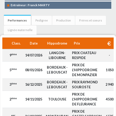
Entraîneur : Franck MARTY
Performances
Pedigree
Production
Frères et soeurs
Lignée maternelle
Class.
Date
Hippodrome
Prix
LANGON-
PRIX CHATEAU
ème
9
14/07/2026
-
LIBOURNE
RESPIDE
PRIX DE
BORDEAUX -
ème
5
08/01/2026
L'HIPPODROME
1 050
LE BOUSCAT
DE MONPAZIER
BORDEAUX -
PRIX RAYMOND
ème
3
16/12/2025
2 940
LE BOUSCAT
SOUROSTE
PRIX DE
ème
2
14/11/2025
TOULOUSE
L'HIPPODROME
4 500
DE FLEURANCE
PRIX DE
er