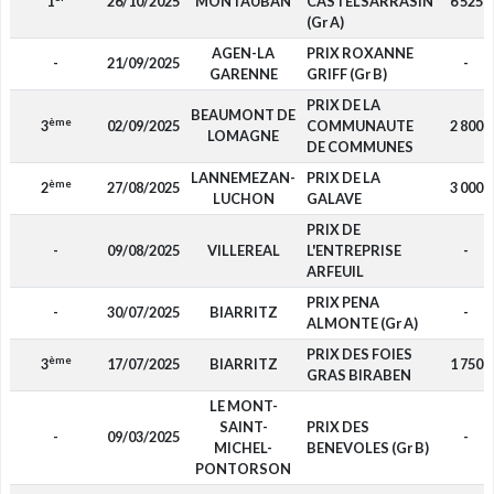
1
26/10/2025
MONTAUBAN
CASTELSARRASIN
6 525
(Gr A)
AGEN-LA
PRIX ROXANNE
-
21/09/2025
-
GARENNE
GRIFF (Gr B)
PRIX DE LA
BEAUMONT DE
ème
3
02/09/2025
COMMUNAUTE
2 800
LOMAGNE
DE COMMUNES
LANNEMEZAN-
PRIX DE LA
ème
2
27/08/2025
3 000
LUCHON
GALAVE
PRIX DE
-
09/08/2025
VILLEREAL
L'ENTREPRISE
-
ARFEUIL
PRIX PENA
-
30/07/2025
BIARRITZ
-
ALMONTE (Gr A)
PRIX DES FOIES
ème
3
17/07/2025
BIARRITZ
1 750
GRAS BIRABEN
LE MONT-
SAINT-
PRIX DES
-
09/03/2025
-
MICHEL-
BENEVOLES (Gr B)
PONTORSON